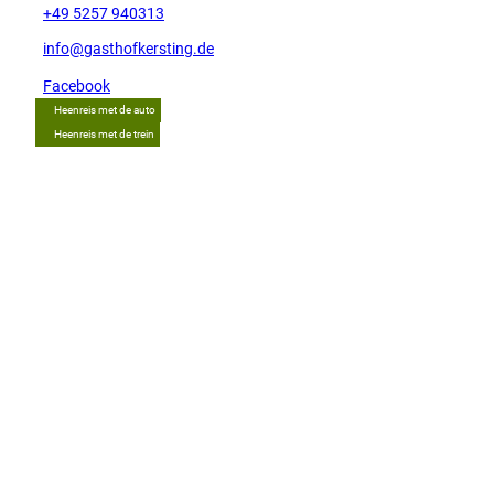
+49 5257 940313
info@gasthofkersting.de
Facebook
Heenreis met de auto
Heenreis met de trein
Tip