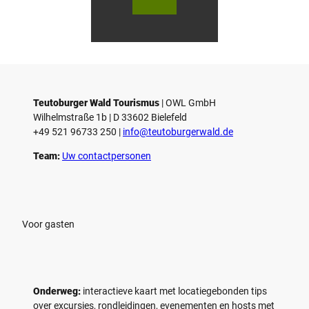
urger
urger
s
Wald
Wald
Touri
Touri
l
smus
smus
/ D. K
/ D. K
o
etz
etz
Teutoburger Wald Tourismus
| ­OWL GmbH
Wilhelmstraße 1b | ­D 33602 Bielefeld
+49 521 96733 250 |
­info@teutoburgerwald.de
Team:
Uw contactpersonen
Voor gasten
Onderweg:
interactieve kaart met locatiegebonden tips
over excursies, rondleidingen, evenementen en hosts met