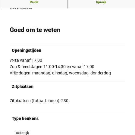
Momenteel geen verdere beschrijving van de herberg
Route
Oproep
beschikbaar
Goed om te weten
Openingstijden
vr-za vanaf 17:00
Zon & feestdagen 11:00-14:30 en vanaf 17:00
Vrije dagen: maandag, dinsdag, woensdag, donderdag
Zitplaatsen
Zitplaatsen (totaal binnen): 230
Type keukens
huiselijk