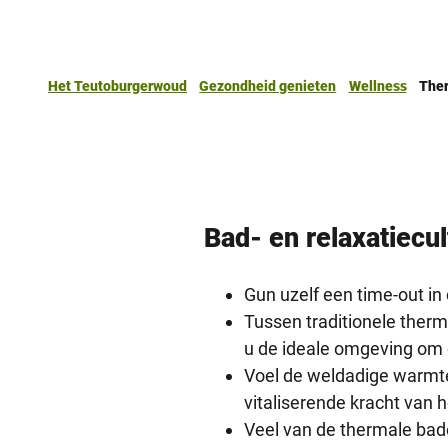
Het Teutoburgerwoud
Gezondheid genieten
Wellness
The
Bad- en relaxatie­cu
Gun uzelf een time-out i
Tussen traditionele ther
u de ideale omgeving om 
Voel de weldadige warmte
vitaliserende kracht van h
Veel van de thermale ba