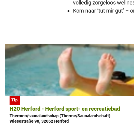
volledig zorgeloos well
Kom naar ‘tut mir gut’ –
D
e
t
a
i
l
p
Freizeitbetriebe Stadtwerke Herford GmbH |
CC-BY-SA
Tip
a
H2O Herford - Herford sport- en recreatiebad
g
Thermen/saunalandschap (Therme/Saunalandschaft)
i
Wiesestraße 90, 32052 Herford
n