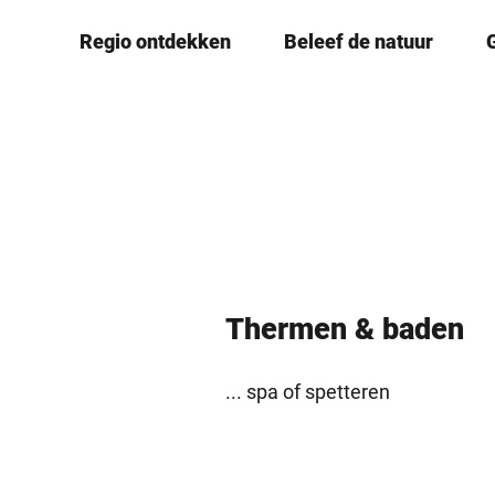
T
© Teutoburger Wald Tourismus, D. Ketz
Regio ontdekken
Beleef de natuur
o
c
o
n
t
e
n
t
Thermen & ­baden
... spa of spetteren