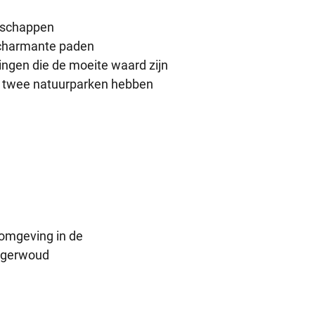
ndschappen
r charmante paden
ingen die de moeite waard zijn
n twee natuurparken hebben
omgeving in de
urgerwoud