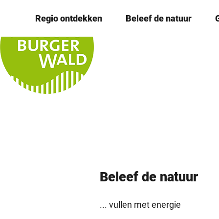
T
© Teutoburger Wald Tourismus / D. Ketz
Regio ontdekken
Beleef de natuur
o
c
o
n
t
e
n
t
Beleef de ­natuur
... vullen met energie