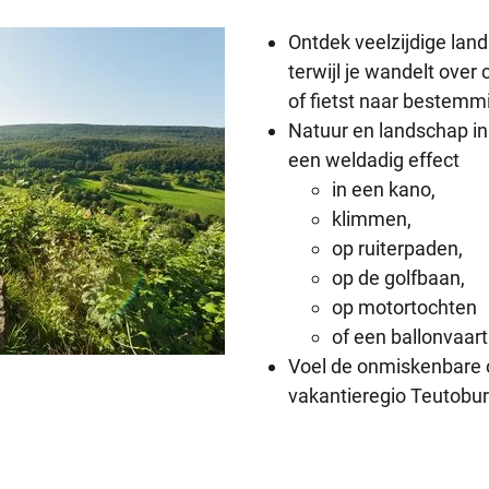
Ontdek veelzijdige la
terwijl je wandelt ove
of fietst naar bestemm
Natuur en landschap i
een weldadig effect
in een kano,
klimmen,
op ruiterpaden,
op de golfbaan,
op motortochten
of een ballonvaart
Voel de onmiskenbare 
vakantieregio Teutob