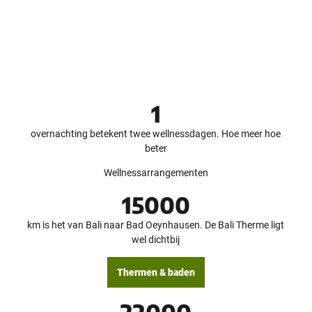
D
e
a
t
y
(
e
D
n
S
)
e
p
n
h
a
© Te
Ontspan
utob
e
je nu
urger
a
Wald
e
Touri
smus,
a
r
1
D. Ke
tz
l
n
i
b
overnachting betekent twee wellnessdagen. Hoe meer hoe
j
k
i
beter
e
e
t
Wellnessarrangementen
d
e
n
i
15000
n
g
km is het van Bali naar Bad Oeynhausen. De Bali Therme ligt
e
wel dichtbij
n
Thermen & baden