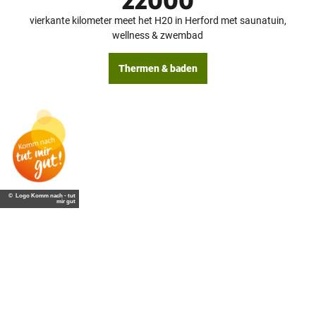
22000
vierkante kilometer meet het H20 in Herford met saunatuin,
wellness & zwembad
Thermen & baden
© Logo Komm nach - tut
mir gut