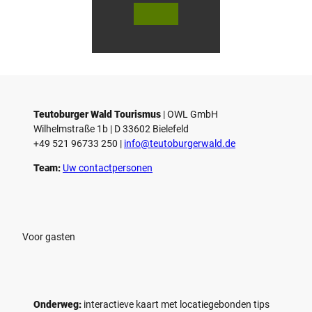
© Ba
© Ba
d Dri
d Dri
burge
burge
r Tour
r Tour
istik
istik
Gmb
Gmb
H, D.
H, D.
Ketz
Ketz
Teutoburger Wald Tourismus
| ­OWL GmbH
Wilhelmstraße 1b | ­D 33602 Bielefeld
+49 521 96733 250 |
­info@teutoburgerwald.de
Team:
Uw contactpersonen
Voor gasten
Onderweg:
interactieve kaart met locatiegebonden tips