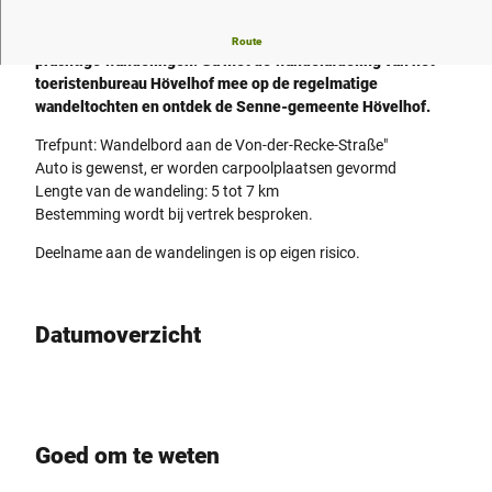
Het afwisselende landschap van Hövelhof is ideaal voor
Route
prachtige wandelingen. Ga met de wandelafdeling van het
toeristenbureau Hövelhof mee op de regelmatige
wandeltochten en ontdek de Senne-gemeente Hövelhof.
Trefpunt: Wandelbord aan de Von-der-Recke-Straße"
Auto is gewenst, er worden carpoolplaatsen gevormd
Lengte van de wandeling: 5 tot 7 km
Bestemming wordt bij vertrek besproken.
Deelname aan de wandelingen is op eigen risico.
Datumoverzicht
Goed om te weten