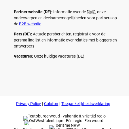
Partner website (DE):
Informatie over de
DMO
, onze
onderwerpen en deelnamemogelijkheden voor partners op
de
B2B website
.
Pers (DE):
Actuele persberichten, registratie voor de
persmailinglijst en informatie over relaties met bloggers en
ontwerpers
Vacatures:
Onze huidige vacatures (DE)
F
P
Y
I
a
i
o
n
c
n
u
s
e
t
t
t
b
e
u
a
o
r
b
g
Privacy Policy
Colofon
Toegankelijkheidsverklaring
o
e
e
r
k
s
a
t
m