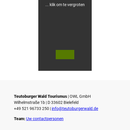
i
... klik om te vergroten
n
g
e
n
i
n
G
ü
t
e
© Te
© Te
r
utob
utob
urger
urger
s
Wald
Wald
Touri
Touri
l
smus
smus
/ D. K
/ D. K
o
etz
etz
Teutoburger Wald Tourismus
| ­OWL GmbH
Wilhelmstraße 1b | ­D 33602 Bielefeld
+49 521 96733 250 |
­info@teutoburgerwald.de
Team:
Uw contactpersonen