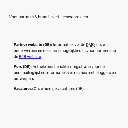
Voor partners & branchevertegenwoordigers
Partner website (DE):
Informatie over de
DMO
, onze
onderwerpen en deelnamemogelijkheden voor partners op
de
B2B website
.
Pers (DE):
Actuele persberichten, registratie voor de
persmailinglijst en informatie over relaties met bloggers en
ontwerpers
Vacatures:
Onze huidige vacatures (DE)
F
P
Y
I
a
i
o
n
c
n
u
s
e
t
t
t
b
e
u
a