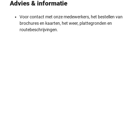
Advies & ­informatie
Voor contact met onze medewerkers, het bestellen van
brochures en kaarten, het weer, plattegronden en
routebeschrijvingen.
H
e
e
B
e
f
l
t
g