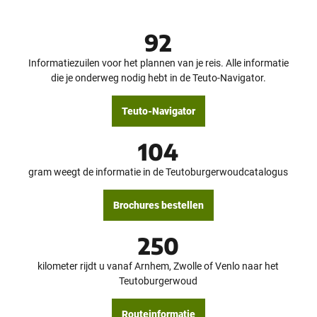
k
e
© Te
utob
o
s
urger
Wald
m
Touri
92
(
smus,
D. Ke
s
tz
D
t
Informatiezuilen voor het plannen van je reis. Alle informatie
E
e
die je onderweg nodig hebt in de Teuto-Navigator.
)
n
v
Teuto-Navigator
e
r
104
v
o
gram weegt de informatie in de Teutoburgerwoudcatalogus
e
r
Brochures bestellen
250
kilometer rijdt u vanaf Arnhem, Zwolle of Venlo naar het
Teutoburgerwoud
Routeinformatie