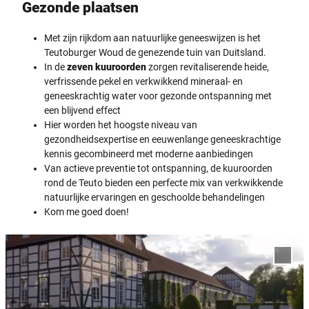
Gezonde plaatsen
Met zijn rijkdom aan natuurlijke geneeswijzen is het
Teutoburger Woud de genezende tuin van Duitsland.
In de
zeven kuuroorden
zorgen revitaliserende heide,
verfrissende pekel en verkwikkend mineraal- en
geneeskrachtig water voor gezonde ontspanning met
een blijvend effect
Hier worden het hoogste niveau van
gezondheidsexpertise en eeuwenlange geneeskrachtige
kennis gecombineerd met moderne aanbiedingen
Van actieve preventie tot ontspanning, de kuuroorden
rond de Teuto bieden een perfecte mix van verkwikkende
natuurlijke ervaringen en geschoolde behandelingen
Kom me goed doen!
D
e
Voeg 
t
Dribur
toe a
a
favor
i