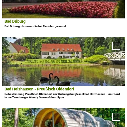
l
p
a
g
Bad Driburg
© Bad Driburger Touristik GmbH
i
Bad Driburg - kuuroord in het Teutoburgerwoud
n
a
D
'
e
Voeg 
B
t
Holzh
a
- Pre
a
Olden
d
i
toe a
D
l
favor
r
p
i
a
b
g
Bad Holzhausen - Preußisch Oldendorf
© Touristik der Stadt Preußisch Oldendorf
u
i
De bestemming Preußisch Oldendorf am Wiehengebergte met Bad Holzhausen - kuuroord
r
in het Teutoburger Woud / Ostwestfalen-Lippe
n
g
a
'
D
'
o
e
B
Voeg 
p
t
a
Lipps
e