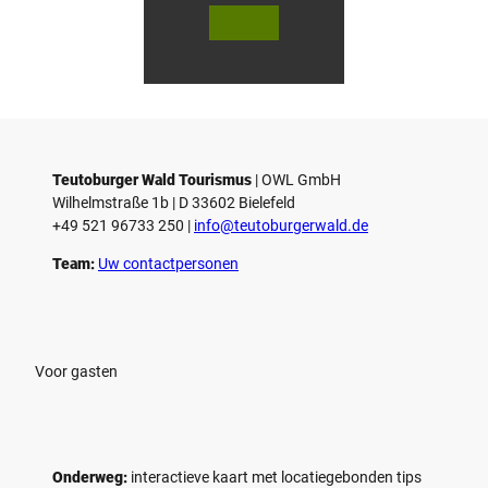
© Sta
© Te
dt Ba
utob
d Salz
urger
uflen
Wald
/ D. K
Touri
etz
smus,
D. Ke
tz
Teutoburger Wald Tourismus
| ­OWL GmbH
Wilhelmstraße 1b | ­D 33602 Bielefeld
+49 521 96733 250 |
­info@teutoburgerwald.de
Team:
Uw contactpersonen
Voor gasten
Onderweg:
interactieve kaart met locatiegebonden tips