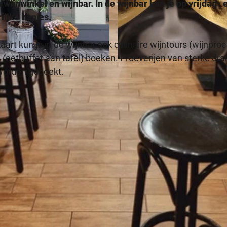
wijnwinkel en wijnbar. In de wijnbar kun je op vrijdag- 
lijke hapjes.
rt kun je in de wijnbar ook culinaire wijntours (wijnproe
eetbuffet aan tafel) boeken. Proeverijen van sterke dra
© Sandra Lörkens |
CC-BY-SA
 worden geboekt.