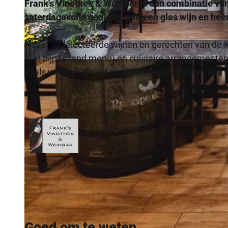
Frank's Vinothek & Weinbar is een combinatie van 
zaterdagavond genieten van een glas wijn en heer
Naast geselecteerde wijnen en gerechten van de kaa
met bijpassend menu) en culinaire arrangementen (
© Sandra Lörkens |
CC-BY-SA
zoals whisky-, gin- of rumproeverijen, kunnen ook
© Frank Lörkens |
CC-BY-SA
Goed om te weten