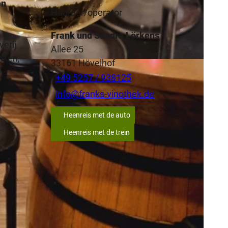
en
Huurder/operator
Frank und Sandra Lörkens
verij
Allee 25
nken,
33161
Hövelhof
+49 5257 / 938125
info@franks-vinothek.de
Heenreis met de auto
Heenreis met de trein