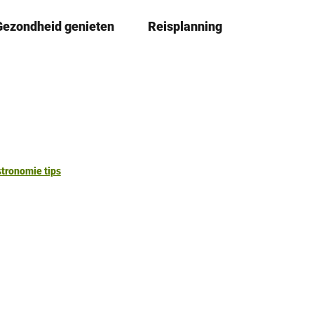
Gezondheid genieten
Reisplanning
D
Book
lijst
e
l
e
n
tronomie tips