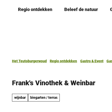
T
Regio ontdekken
Beleef de natuur
o
c
o
n
t
e
n
t
Het Teutoburgerwoud
Regio ontdekken
Gastro & Event
Gas
Frank's Vinothek & Weinbar
wijnbar
biegarten / terras