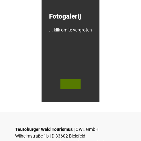
n
!
Fotogalerij
... klik om te vergroten
© Te
© T.
utob
Ulrich
urger
Wald
Touri
smus
/ D. K
etz
Teutoburger Wald Tourismus
| ­OWL GmbH
Wilhelmstraße 1b | ­D 33602 Bielefeld