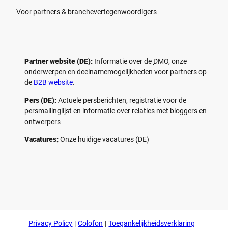
Voor partners & branchevertegenwoordigers
Partner website (DE):
Informatie over de
DMO
, onze
onderwerpen en deelnamemogelijkheden voor partners op
de
B2B website
.
Pers (DE):
Actuele persberichten, registratie voor de
persmailinglijst en informatie over relaties met bloggers en
ontwerpers
Vacatures:
Onze huidige vacatures (DE)
F
P
Y
I
a
i
o
n
c
n
u
s
e
t
t
t
b
e
u
a
o
r
b
g
Privacy Policy
Colofon
Toegankelijkheidsverklaring
o
e
e
r