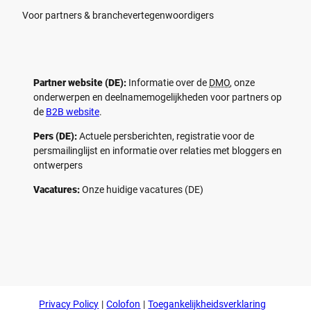
Voor partners & branchevertegenwoordigers
Partner website (DE):
Informatie over de
DMO
, onze
onderwerpen en deelnamemogelijkheden voor partners op
de
B2B website
.
Pers (DE):
Actuele persberichten, registratie voor de
persmailinglijst en informatie over relaties met bloggers en
ontwerpers
Vacatures:
Onze huidige vacatures (DE)
F
P
Y
I
a
i
o
n
c
n
u
s
e
t
t
t
b
e
u
a
o
r
b
g
Privacy Policy
Colofon
Toegankelijkheidsverklaring
o
e
e
r