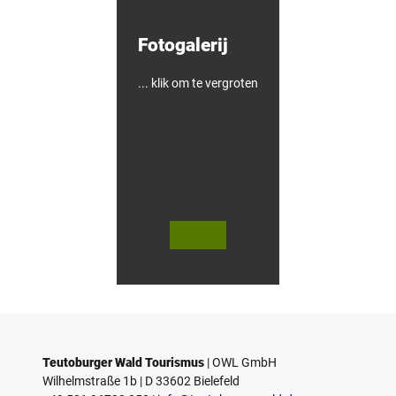
n
!
Fotogalerij
... klik om te vergroten
© Te
© Te
utob
utob
urger
urger
Wald
Wald
/ Hor
Touri
n-Ba
smus,
d Mei
D. Ke
nber
tz
g, D.
Ketz
Teutoburger Wald Tourismus
| ­OWL GmbH
Wilhelmstraße 1b | ­D 33602 Bielefeld