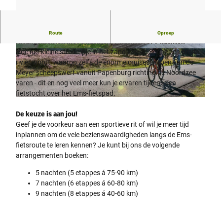
Reis over het Ems-fietspad van de bron naar de monding.
Route
Oproep
Arrangementen met 5 nachten, 7 nachten of 9 nachten
Hoe het kleine stroompje in het zand van de Senne een brede
© Tourist-Information Hövelhof |
CC-BY-SA
© Tourist-Information Hövelhof |
CC-BY-SA
rivier wordt, waarop zelfs de enorme cruiseschepen van de
Meyer scheepswerf vanuit Papenburg richting de Noordzee
varen - dit en nog veel meer kun je ervaren tijdens een
fietstocht over het Ems-fietspad.
© Martin Hoffmann |
CC-BY-SA
De keuze is aan jou!
Geef je de voorkeur aan een sportieve rit of wil je meer tijd
inplannen om de vele bezienswaardigheden langs de Ems-
fietsroute te leren kennen? Je kunt bij ons de volgende
arrangementen boeken:
5 nachten (5 etappes á 75-90 km)
7 nachten (6 etappes á 60-80 km)
9 nachten (8 etappes á 40-60 km)