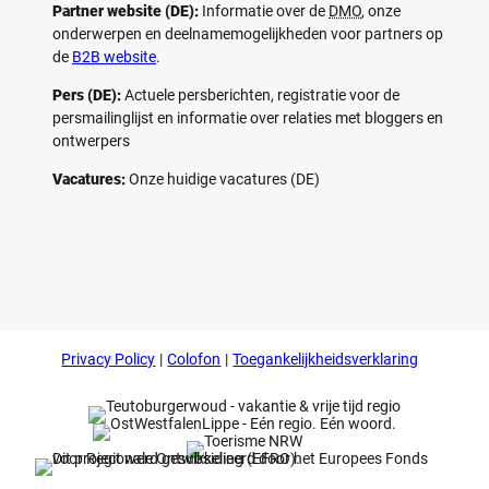
Partner website (DE):
Informatie over de
DMO
, onze
onderwerpen en deelnamemogelijkheden voor partners op
de
B2B website
.
Pers (DE):
Actuele persberichten, registratie voor de
persmailinglijst en informatie over relaties met bloggers en
ontwerpers
Vacatures:
Onze huidige vacatures (DE)
F
P
Y
I
a
i
o
n
c
n
u
s
e
t
t
t
b
e
u
a
o
r
b
g
Privacy Policy
Colofon
Toegankelijkheidsverklaring
o
e
e
r
k
s
a
t
m