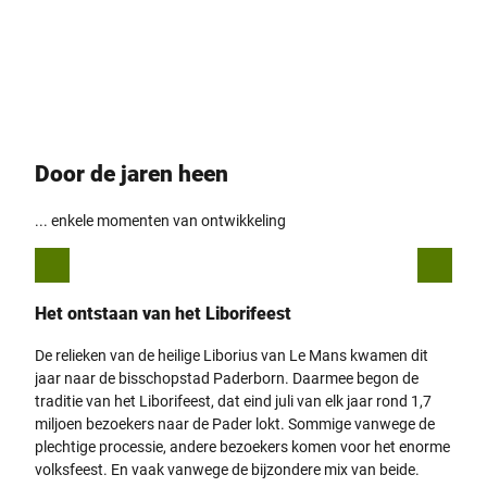
r
B
s
w
r
n
v
e
v
o
o
e
t
i
c
o
t
s
h
r
c
j
© Te
utob
u
g
e
urger
e
Wald
r
r
s
/ Stad
t Höx
e
o
o
ter, D.
Ketz
s
e
f
,
p
m
r
e
Door de jaren heen
e
e
n
t
i
d
s
e
... enkele momenten van ontwikkeling
i
f
n
a
f
m
o
i
r
l
Het ontstaan van het Liborifeest
De o
m
i
a
e
t
De relieken van de heilige Liborius van Le Mans kwamen dit
Minde
i
jaar naar de bisschopstad Paderborn. Daarmee begon de
midd
e
,
traditie van het Liborifeest, dat eind juli van elk jaar rond 1,7
Biele
m
miljoen bezoekers naar de Pader lokt. Sommige vanwege de
Höxte
e
e
plechtige processie, andere bezoekers komen voor het enorme
uit a
r
volksfeest. En vaak vanwege de bijzondere mix van beide.