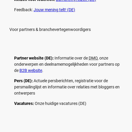
Feedback:
Jouw mening telt! (DE)
Voor partners & branchevertegenwoordigers
Partner website (DE):
Informatie over de
DMO
, onze
onderwerpen en deelnamemogelijkheden voor partners op
de
B2B website
.
Pers (DE):
Actuele persberichten, registratie voor de
persmailinglijst en informatie over relaties met bloggers en
ontwerpers
Vacatures:
Onze huidige vacatures (DE)
F
P
Y
I
a
i
o
n