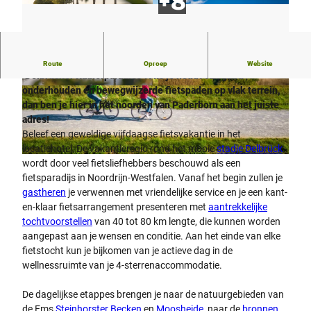
Je hebt geen versnelling nodig voor onze
pakketaanbieding
Route
Oproep
Website
"Delbrücker Radlerparadies". Als je houdt van goed
onderhouden en bewegwijzerde fietspaden op vlak terrein,
© GINGER PHOTOGRAPHER 2018, Martin Davi
© Teutoburger Wald Tourismus, D. Ketz |
es
CC-BY-SA
dan ben je hier in het noorden van Paderborn aan het juiste
adres!
Beleef een geweldige vijfdaagse fietsvakantie in het
locatiehotel: De vakantieregio rond het mooie
stadje Delbrück
© Teutoburger Wald Tourismus, Dominik Ketz
wordt door veel fietsliefhebbers beschouwd als een
fietsparadijs in Noordrijn-Westfalen. Vanaf het begin zullen je
gastheren
je verwennen met vriendelijke service en je een kant-
en-klaar fietsarrangement presenteren met
aantrekkelijke
tochtvoorstellen
van 40 tot 80 km lengte, die kunnen worden
aangepast aan je wensen en conditie. Aan het einde van elke
fietstocht kun je bijkomen van je actieve dag in de
wellnessruimte van je 4-sterrenaccommodatie.
De dagelijkse etappes brengen je naar de natuurgebieden van
de Ems
Steinhorster Becken
en
Moosheide
, naar de
bronnen