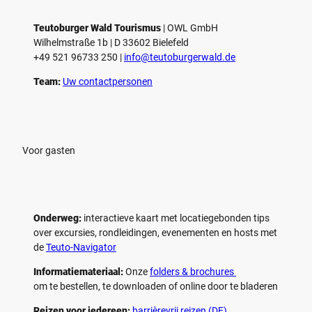
Teutoburger Wald Tourismus
| ­OWL GmbH
Wilhelmstraße 1b | ­D 33602 Bielefeld
+49 521 96733 250 |
­info@teutoburgerwald.de
Team:
Uw contactpersonen
Voor gasten
Onderweg:
interactieve kaart met locatiegebonden tips
over excursies, rondleidingen, evenementen en hosts met
de
Teuto-Navigator
Informatiemateriaal:
Onze
folders & brochures
om te bestellen, te downloaden of online door te bladeren
Reizen voor iedereen:
barrièrevrij reizen (DE)