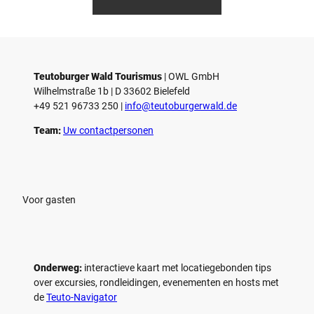
i
i
d
d
© Teutoburger Wald Tourismus / P.
© T. Goedecker
Gawandtka
e
e
o
o
Teutoburger Wald Tourismus
| ­OWL GmbH
a
a
Wilhelmstraße 1b | ­D 33602 Bielefeld
f
f
+49 521 96733 250 |
­info@teutoburgerwald.de
s
s
p
p
Team:
Uw contactpersonen
e
e
l
l
e
e
n
n
Voor gasten
Onderweg:
interactieve kaart met locatiegebonden tips
over excursies, rondleidingen, evenementen en hosts met
de
Teuto-Navigator