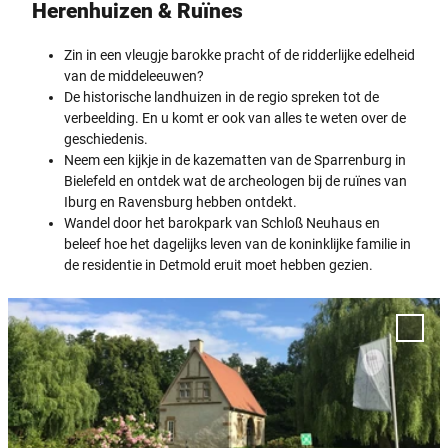
Herenhuizen & Ruïnes
Zin in een vleugje barokke pracht of de ridderlijke edelheid
van de middeleeuwen?
De historische landhuizen in de regio spreken tot de
verbeelding. En u komt er ook van alles te weten over de
geschiedenis.
Neem een kijkje in de kazematten van de Sparrenburg in
Bielefeld en ontdek wat de archeologen bij de ruïnes van
Iburg en Ravensburg hebben ontdekt.
Wandel door het barokpark van Schloß Neuhaus en
beleef hoe het dagelijks leven van de koninklijke familie in
de residentie in Detmold eruit moet hebben gezien.
D
e
Voeg
t
'Werb
Muse
a
Speng
i
toe a
l
favor
p