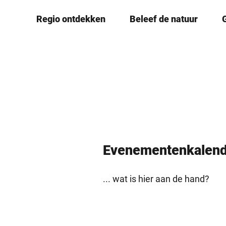
T
© S. Jonek
Regio ontdekken
Beleef de natuur
o
c
o
n
t
e
n
t
Evenementen­kalen
... wat is hier aan de hand?