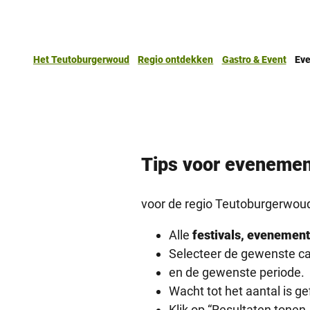
Het Teutoburgerwoud
Regio ontdekken
Gastro & Event
Ev
Tips voor eveneme
voor de regio Teutoburgerwoud 
Alle
festivals, evenement
Selecteer de gewenste ca
en de gewenste periode.
Wacht tot het aantal is gef
Klik op “Resultaten tonen