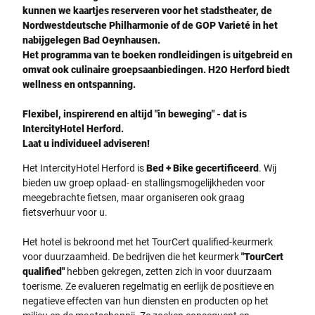
kunnen we kaartjes reserveren voor het stadstheater, de
r
t
Nordwestdeutsche Philharmonie of de GOP Varieté in het
e
b
nabijgelegen Bad Oeynhausen.
i
a
Het programma van te boeken rondleidingen is uitgebreid en
c
r
omvat ook culinaire groepsaanbiedingen. H2O Herford biedt
h
m
wellness en ontspanning.
m
i
i
t
Flexibel, inspirerend en altijd "in beweging" - dat is
t
H
IntercityHotel Herford.
s
o
Laat u individueel adviseren!
t
l
i
z
Het IntercityHotel Herford is
Bed + Bike gecertificeerd
. Wij
l
t
bieden uw groep oplaad- en stallingsmogelijkheden voor
v
i
meegebrachte fietsen, maar organiseren ook graag
o
s
fietsverhuur voor u.
l
c
l
h
Het hotel is bekroond met het TourCert qualified-keurmerk
e
e
voor duurzaamheid. De bedrijven die het keurmerk
"TourCert
n
n
qualified"
hebben gekregen, zetten zich in voor duurzaam
S
,
toerisme. Ze evalueren regelmatig en eerlijk de positieve en
e
h
negatieve effecten van hun diensten en producten op het
s
e