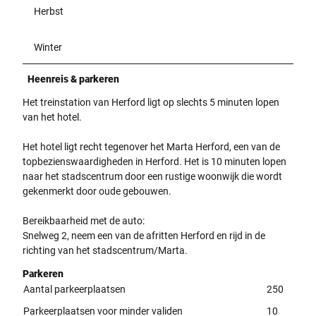
Herbst
L
P
i
f
c
l
Winter
h
a
t
n
Heenreis & parkeren
.
z
e
Het treinstation van Herford ligt op slechts 5 minuten lopen
n
van het hotel.
.
Het hotel ligt recht tegenover het Marta Herford, een van de
topbezienswaardigheden in Herford. Het is 10 minuten lopen
naar het stadscentrum door een rustige woonwijk die wordt
gekenmerkt door oude gebouwen.
Bereikbaarheid met de auto:
Snelweg 2, neem een van de afritten Herford en rijd in de
richting van het stadscentrum/Marta.
Parkeren
Aantal parkeerplaatsen
250
Parkeerplaatsen voor minder validen
10