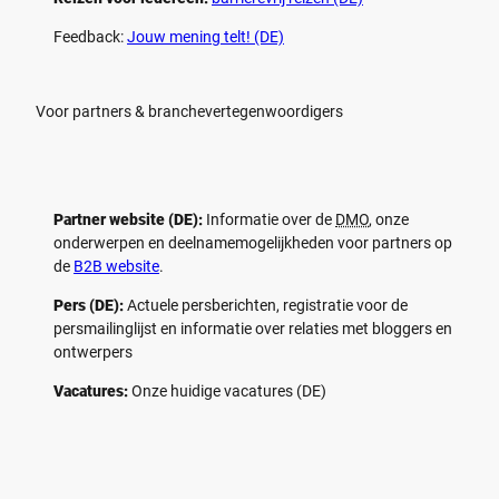
Feedback:
Jouw mening telt! (DE)
Voor partners & branchevertegenwoordigers
Partner website (DE):
Informatie over de
DMO
, onze
onderwerpen en deelnamemogelijkheden voor partners op
de
B2B website
.
Pers (DE):
Actuele persberichten, registratie voor de
persmailinglijst en informatie over relaties met bloggers en
ontwerpers
Vacatures:
Onze huidige vacatures (DE)
F
P
Y
I
a
i
o
n