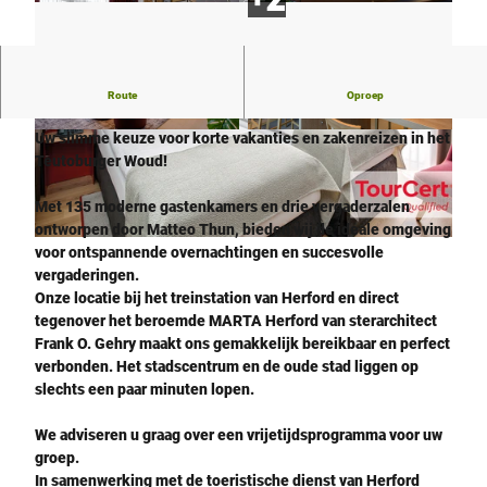
Route
Oproep
Ontdek het IntercityHotel Herford
Uw slimme keuze voor korte vakanties en zakenreizen in het
M
M
Teutoburger Woud!
o
o
d
d
Met 135 moderne gastenkamers en drie vergaderzalen
e
e
ontworpen door Matteo Thun, bieden wij de ideale omgeving
r
r
© IntercityHotel Herford |
CC-BY-SA
voor ontspannende overnachtingen en succesvolle
n
n
vergaderingen.
e
e
Onze locatie bij het treinstation van Herford en direct
r
R
tegenover het beroemde MARTA Herford van sterarchitect
L
e
Frank O. Gehry maakt ons gemakkelijk bereikbaar en perfect
o
s
verbonden. Het stadscentrum en de oude stad liggen op
u
t
slechts een paar minuten lopen.
n
a
g
u
We adviseren u graag over een vrijetijdsprogramma voor uw
e
r
groep.
b
a
In samenwerking met de toeristische dienst van Herford
e
n