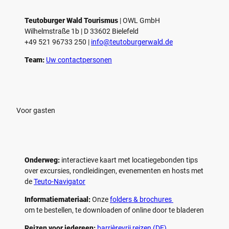
Teutoburger Wald Tourismus
| ­OWL GmbH
Wilhelmstraße 1b | ­D 33602 Bielefeld
+49 521 96733 250 |
­info@teutoburgerwald.de
Team:
Uw contactpersonen
Voor gasten
Onderweg:
interactieve kaart met locatiegebonden tips
over excursies, rondleidingen, evenementen en hosts met
de
Teuto-Navigator
Informatiemateriaal:
Onze
folders & brochures
om te bestellen, te downloaden of online door te bladeren
Reizen voor iedereen:
barrièrevrij reizen (DE)