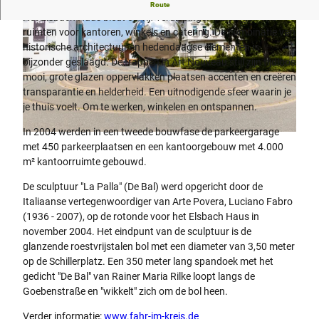
Kantoren, winkels en catering in historische architectuur
Route
Het Elsbach Haus biedt op vijf verdiepingen buitengewone
ruimten voor kantoren, winkels en catering. De combinatie van
historische architectuur en hedendaagse elementen is
bijzonder geslaagd. De trappen in Art Nouveau stijl zijn tijdloos
mooi, grote glazen oppervlakken plaatsen accenten en creëren
transparantie en helderheid. Een uitnodigende sfeer waarin je
©
CC-BY-SA
je thuis voelt. Om te werken, winkelen en ontspannen.
In 2004 werden in een tweede bouwfase de parkeergarage
©
CC-BY-SA
met 450 parkeerplaatsen en een kantoorgebouw met 4.000
m² kantoorruimte gebouwd.
De sculptuur "La Palla" (De Bal) werd opgericht door de
Italiaanse vertegenwoordiger van Arte Povera, Luciano Fabro
(1936 - 2007), op de rotonde voor het Elsbach Haus in
november 2004. Het eindpunt van de sculptuur is de
glanzende roestvrijstalen bol met een diameter van 3,50 meter
op de Schillerplatz. Een 350 meter lang spandoek met het
gedicht "De Bal" van Rainer Maria Rilke loopt langs de
Goebenstraße en "wikkelt" zich om de bol heen.
Verder informatie:
www.fahr-im-kreis.de