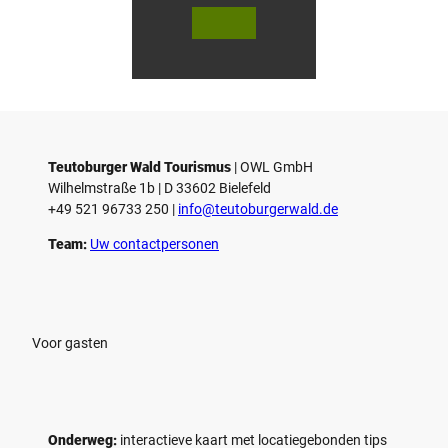
V
V
i
i
d
d
© Teutoburger Wald Tourismus / P.
© T. Goedecker
Gawandtka
e
e
o
o
Teutoburger Wald Tourismus
| ­OWL GmbH
a
a
Wilhelmstraße 1b | ­D 33602 Bielefeld
f
f
+49 521 96733 250 |
­info@teutoburgerwald.de
s
s
p
p
Team:
Uw contactpersonen
e
e
l
l
e
e
n
n
Voor gasten
Onderweg:
interactieve kaart met locatiegebonden tips