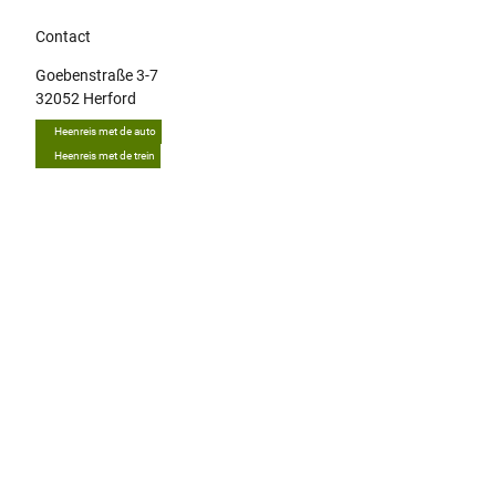
Contact
Goebenstraße 3-7
32052
Herford
Heenreis met de auto
Heenreis met de trein