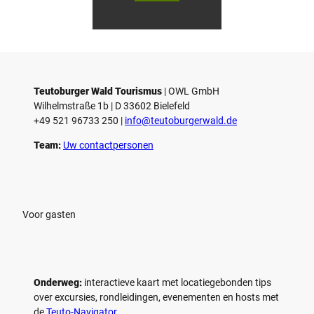
Touri
Touri
l
smus
smus
/ D. K
/ D. K
o
etz
etz
Teutoburger Wald Tourismus
| ­OWL GmbH
Wilhelmstraße 1b | ­D 33602 Bielefeld
+49 521 96733 250 |
­info@teutoburgerwald.de
Team:
Uw contactpersonen
Voor gasten
Onderweg:
interactieve kaart met locatiegebonden tips
over excursies, rondleidingen, evenementen en hosts met
de
Teuto-Navigator