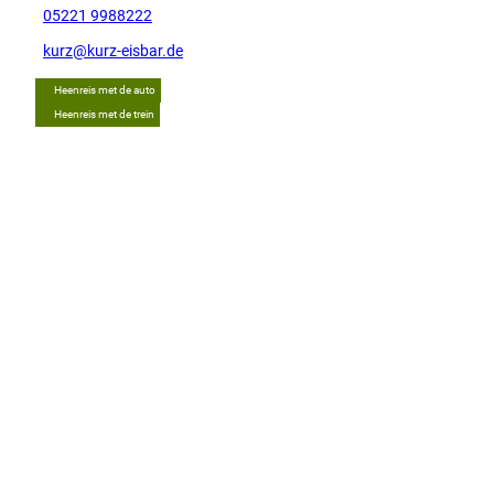
05221 9988222
kurz@kurz-eisbar.de
Heenreis met de auto
Heenreis met de trein
Tip