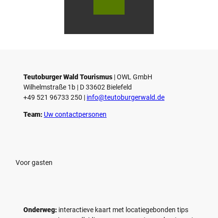
r
utob
utob
urger
urger
s
Wald
Wald
Touri
Touri
l
smus
smus
/ D. K
/ D. K
o
etz
etz
Teutoburger Wald Tourismus
| ­OWL GmbH
Wilhelmstraße 1b | ­D 33602 Bielefeld
+49 521 96733 250 |
­info@teutoburgerwald.de
Team:
Uw contactpersonen
Voor gasten
Onderweg:
interactieve kaart met locatiegebonden tips