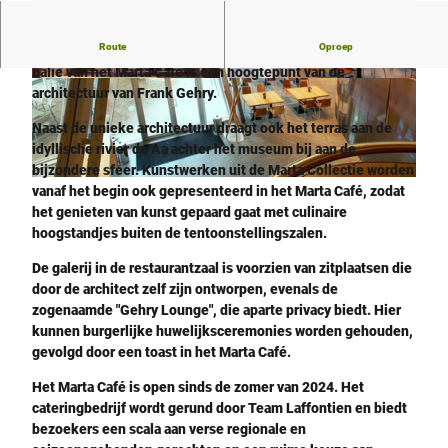
Route
Oproep
De grote met koper beklede galerij boven de royaal gebogen
balie van het Marta Café is een hoogtepunt van de
©
CC-BY-SA
© Hans Schöder im Auftrag von Marta Herford
architectuur van Frank Gehry.
|
CC-BY-SA
Naast de unieke architectuur draagt ook het terras aan de
idyllische rivier de Aa achter het museum bij aan de
bijzondere sfeer. Kunstwerken uit de Marta Collectie worden
© Hans Schöder im Auftrag von Marta Herford |
CC-BY-SA
vanaf het begin ook gepresenteerd in het Marta Café, zodat
het genieten van kunst gepaard gaat met culinaire
hoogstandjes buiten de tentoonstellingszalen.
De galerij in de restaurantzaal is voorzien van zitplaatsen die
door de architect zelf zijn ontworpen, evenals de
zogenaamde "Gehry Lounge", die aparte privacy biedt. Hier
kunnen burgerlijke huwelijksceremonies worden gehouden,
gevolgd door een toast in het Marta Café.
Het Marta Café is open sinds de zomer van 2024. Het
cateringbedrijf wordt gerund door Team Laffontien en biedt
bezoekers een scala aan verse regionale en