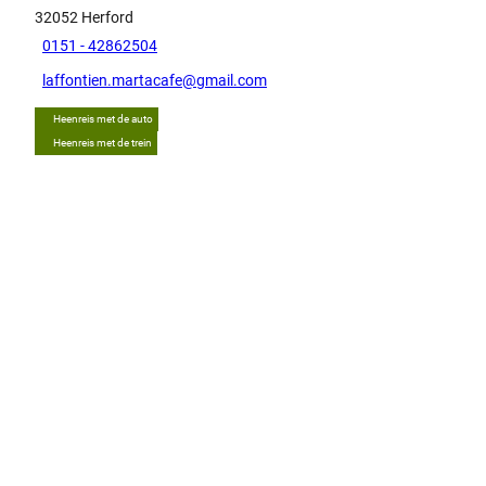
32052
Herford
0151 - 42862504
laffontien.martacafe@gmail.com
Heenreis met de auto
Heenreis met de trein