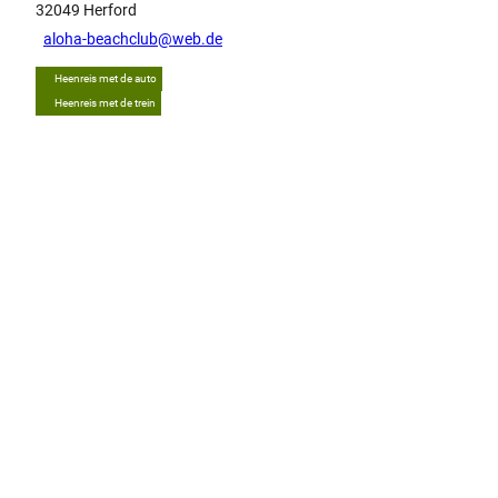
32049
Herford
aloha-beachclub@web.de
Heenreis met de auto
Heenreis met de trein
Tip
D