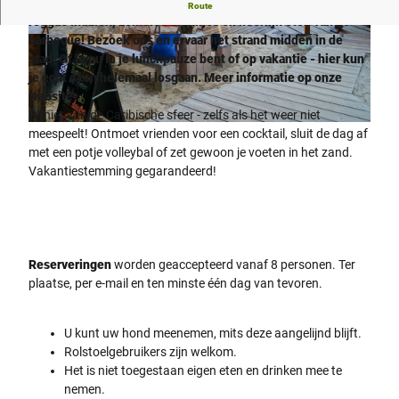
SUMMER IN THE CITY
betekent pure ontspanning met
Route
reggae muziek, zomerse drankjes en heerlijk eten van de
barbecue! Bezoek ons en ervaar het strand midden in de
©
CC-BY-SA
©
CC-BY-SA
stad. Of je nu in je lunchpauze bent of op vakantie - hier kun
je echt even helemaal losgaan. Meer informatie op onze
website
Geniet van de Caribische sfeer - zelfs als het weer niet
©
CC-BY-SA
meespeelt! Ontmoet vrienden voor een cocktail, sluit de dag af
met een potje volleybal of zet gewoon je voeten in het zand.
Vakantiestemming gegarandeerd!
Reserveringen
worden geaccepteerd vanaf 8 personen. Ter
plaatse, per e-mail en ten minste één dag van tevoren.
U kunt uw hond meenemen, mits deze aangelijnd blijft.
Rolstoelgebruikers zijn welkom.
Het is niet toegestaan eigen eten en drinken mee te
nemen.