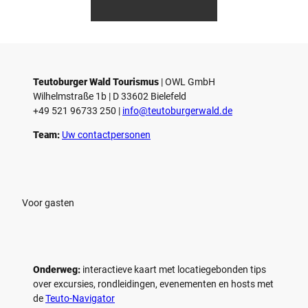
smus
smus
/ D. K
/ D. K
o
etz
etz
Teutoburger Wald Tourismus
| ­OWL GmbH
Wilhelmstraße 1b | ­D 33602 Bielefeld
+49 521 96733 250 |
­info@teutoburgerwald.de
Team:
Uw contactpersonen
Voor gasten
Onderweg:
interactieve kaart met locatiegebonden tips
over excursies, rondleidingen, evenementen en hosts met
de
Teuto-Navigator