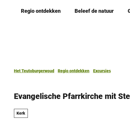
T
Regio ontdekken
Beleef de natuur
o
c
o
n
t
e
n
t
Het Teutoburgerwoud
Regio ontdekken
Excursies
Evangelische Pfarrkirche mit Ste
Kerk