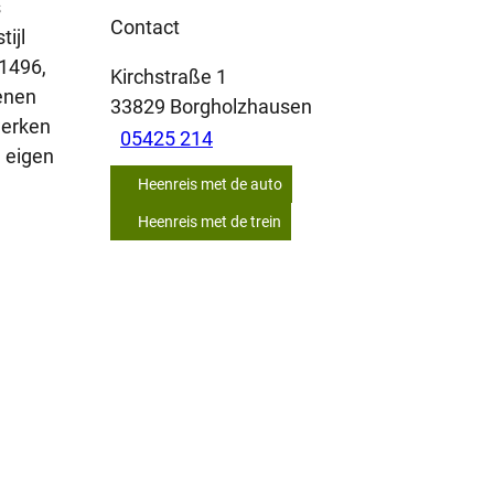
s
Contact
ijl
 1496,
Kirchstraße 1
tenen
33829
Borgholzhausen
 werken
05425 214
 eigen
Heenreis met de auto
Heenreis met de trein