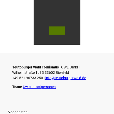
n
i
n
G
ü
t
e
© Te
© Te
r
utob
utob
urger
urger
s
Wald
Wald
Touri
Touri
l
smus
smus
/ D. K
/ D. K
o
etz
etz
Teutoburger Wald Tourismus
| ­OWL GmbH
Wilhelmstraße 1b | ­D 33602 Bielefeld
+49 521 96733 250 |
­info@teutoburgerwald.de
Team:
Uw contactpersonen
Voor gasten