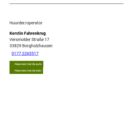
Huurder/operator
Kerstin Fahrenkrug
Versmolder Straße 17
33829
Borgholzhausen
0177 2265517
Heenreis met de auto
Heenreis met de trein