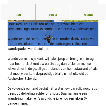
Weekendaanbieding: Ontdek de spannende combinatie van
Route
Oproep
Website
paragliding en wandelen...
Hotel Rehkitz in Halle am Teutoburger Wald biedt een
M
L
kennismakingscursus in combinatie met een wandelweekend.
e
ä
h
n
Wandel over de Hermannshöhen en ontdek de diversiteit van
r
d
natuur en cultuur op een van de oudste gecertificeerde
s
l
G
wandelpaden van Duitsland.
t
i
l
ö
c
e
Wandel zo ver als je kunt, wij halen je op en brengen je terug
c
h
i
naar het hotel. U kunt uw eerste dag dan afsluiten met een
k
e
t
lekker diner in de gezellige ambiance van het restaurant of, als
i
S
s
het mooi weer is, in de prachtige biertuin met uitzicht op
g
z
c
Ascheloher Schweiz.
e
e
h
s
n
i
De volgende ochtend begint het: u start uw paraglidingcursus
H
e
r
direct op de helling achter ons hotel. Daarna kun je een
o
r
m
wandeling maken en 's avonds krijg je nog een lekker 3-
t
i
f
gangenmenu.
e
e