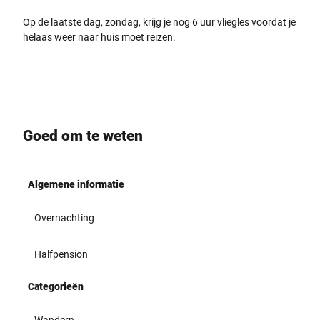
l
l
m
i
Op de laatste dag, zondag, krijg je nog 6 uur vliegles voordat je
g
i
e
helaas weer naar huis moet reizen.
e
t
g
b
e
e
ä
i
r
u
n
s
d
e
c
e
m
h
m
W
Goed om te weten
w
i
e
e
t
g
b
r
,
Algemene informatie
t
o
d
a
t
e
m
Overnachting
e
r
k
n
a
l
D
n
Halfpension
a
ä
e
r
c
i
Categorieën
e
h
n
n
e
e
Wandern
b