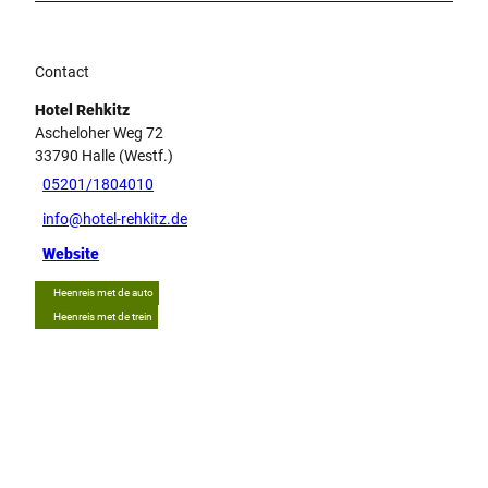
Contact
Hotel Rehkitz
Ascheloher Weg 72
33790
Halle (Westf.)
05201/1804010
info@hotel-rehkitz.de
Website
Heenreis met de auto
Heenreis met de trein