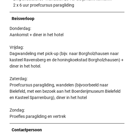
t
2 x 6 uur proefcursus paragliding
m
h
e
H
e
S
Reisverloop
i
n
c
n
d
Donderdag:
h
t
e
Aankomst + diner in het hotel
i
e
n
r
r
B
Vrijdag:
m
g
a
Dagwandeling met pick-up (bijv. naar Borgholzhausen naar
ö
r
u
kasteel Ravensberg en de honingkoekstad Borgholzhausen) +
f
u
m
diner in het hotel.
f
n
v
n
d
o
Zaterdag:
e
.
r
Proefcursus paragliding, wandelen (bijvoorbeeld naar
t
b
Bielefeld, met een bezoek aan het Boerderijmuseum Bielefeld
s
e
en Kasteel Sparrenburg), diner in het hotel
i
i
c
f
Zondag:
h
ü
Proefles paragliding en vertrek
m
h
a
r
Contactpersoon
j
t