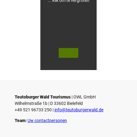
... klik om te vergroten
© Te
© Te
utob
utob
urger
urger
Wald
Wald
/ Hor
Touri
n-Ba
smus,
d Mei
D. Ke
nber
tz
g, D.
Ketz
Teutoburger Wald Tourismus
| ­OWL GmbH
Wilhelmstraße 1b | ­D 33602 Bielefeld
+49 521 96733 250 |
­info@teutoburgerwald.de
Team:
Uw contactpersonen