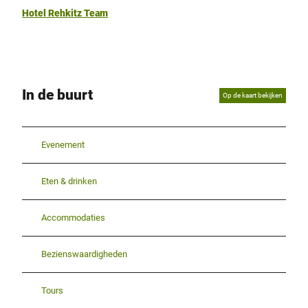
e
.
Hotel Rehkitz Team
s
t
ä
t
i
s
In de buurt
Op de kaart bekijken
c
h
ü
Evenement
b
e
r
Eten & drinken
i
h
Accommodaties
m
.
Bezienswaardigheden
Tours