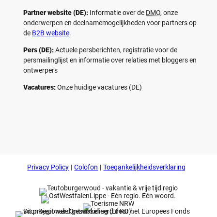
Partner website (DE):
Informatie over de
DMO
, onze
onderwerpen en deelnamemogelijkheden voor partners op
de
B2B website
.
Pers (DE):
Actuele persberichten, registratie voor de
persmailinglijst en informatie over relaties met bloggers en
ontwerpers
Vacatures:
Onze huidige vacatures (DE)
F
P
Y
I
a
i
o
n
c
n
u
s
e
t
t
t
b
e
u
a
o
r
b
g
Privacy Policy
Colofon
Toegankelijkheidsverklaring
o
e
e
r
k
s
a
t
m