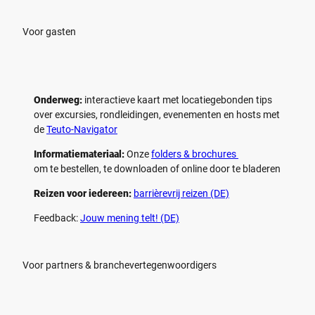
e
e
n
n
Voor gasten
Onderweg:
interactieve kaart met locatiegebonden tips
over excursies, rondleidingen, evenementen en hosts met
de
Teuto-Navigator
Informatiemateriaal:
Onze
folders & brochures
om te bestellen, te downloaden of online door te bladeren
Reizen voor iedereen:
barrièrevrij reizen (DE)
Feedback:
Jouw mening telt! (DE)
Voor partners & branchevertegenwoordigers