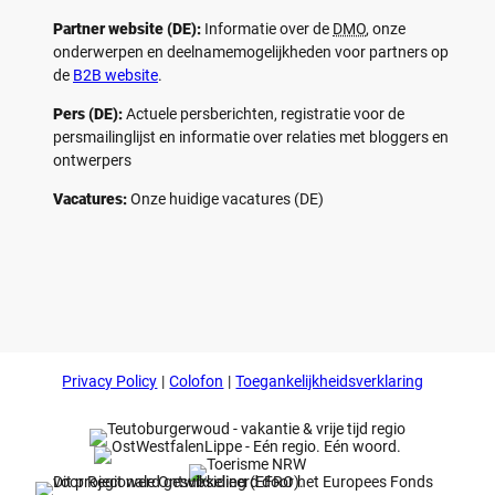
Partner website (DE):
Informatie over de
DMO
, onze
onderwerpen en deelnamemogelijkheden voor partners op
de
B2B website
.
Pers (DE):
Actuele persberichten, registratie voor de
persmailinglijst en informatie over relaties met bloggers en
ontwerpers
Vacatures:
Onze huidige vacatures (DE)
F
P
Y
I
a
i
o
n
c
n
u
s
e
t
t
t
b
e
u
a
o
r
b
g
Privacy Policy
Colofon
Toegankelijkheidsverklaring
o
e
e
r
k
s
a
t
m