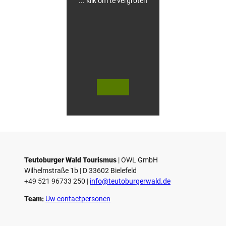
... klik om te vergroten
V
V
i
i
d
d
© Teutoburger Wald Tourismus / P.
© T. Goedecker
Gawandtka
e
e
o
o
Teutoburger Wald Tourismus
| ­OWL GmbH
a
a
Wilhelmstraße 1b | ­D 33602 Bielefeld
f
f
+49 521 96733 250 |
­info@teutoburgerwald.de
s
s
p
p
Team:
Uw contactpersonen
e
e
l
l