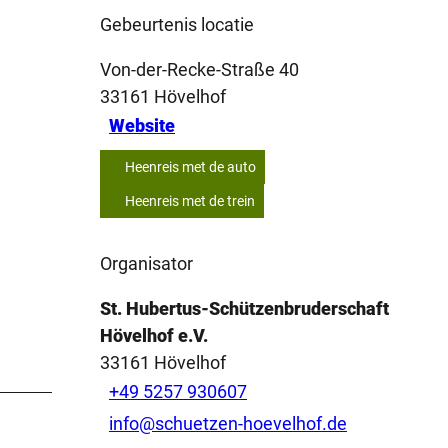
Gebeurtenis locatie
Von-der-Recke-Straße 40
33161
Hövelhof
Website
Heenreis met de auto
Heenreis met de trein
Organisator
St. Hubertus-Schützenbruderschaft
Hövelhof e.V.
33161
Hövelhof
+49 5257 930607
info@schuetzen-hoevelhof.de