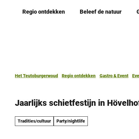
T
Regio ontdekken
Beleef de natuur
o
c
o
n
t
e
n
t
Het Teutoburgerwoud
Regio ontdekken
Gastro & Event
Ev
Jaarlijks schietfestijn in Hövelho
Tradities/cultuur
Party/nightlife