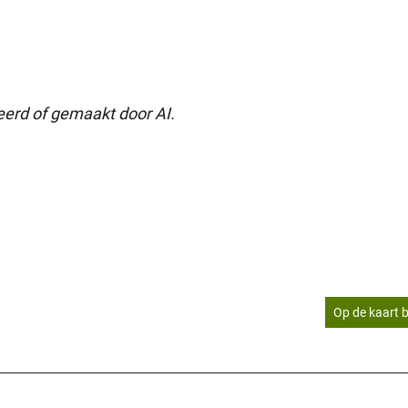
seerd of gemaakt door AI.
Op de kaart b