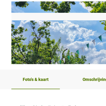
© Tourist Information Hövelhof |
CC-BY-SA
Foto's & kaart
Omschrijvin