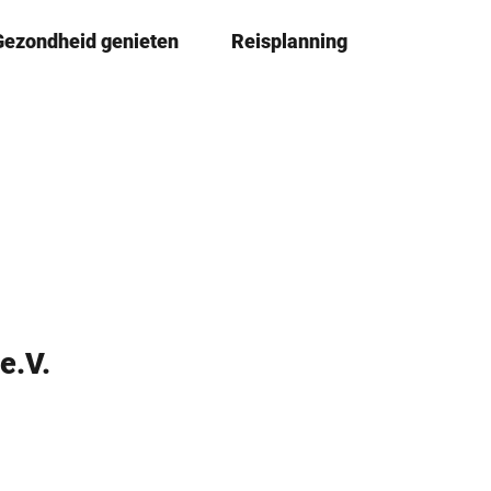
Gezondheid genieten
Reisplanning
D
Book
lijst
e
l
e
n
e.V.