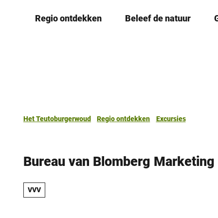
T
Regio ontdekken
Beleef de natuur
o
c
o
n
t
e
n
t
Het Teutoburgerwoud
Regio ontdekken
Excursies
Bureau van Blomberg Marketing 
VVV