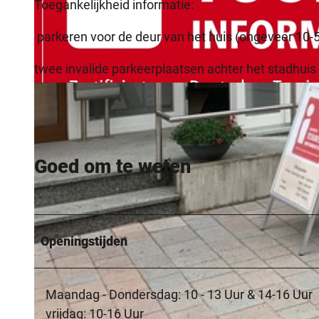
Toegankelijkheid informatie:
parkeren voor de deur van het huis (ongeveer 10
twee invalide parkeerplaatsen achter het stadhuis
© Blomberg Marketing e. V.
Goed om te weten
Openingstijden
Maandag - Dondersdag: 10 - 13 Uur & 14-16 Uur
vrijdag: 10-16 Uur