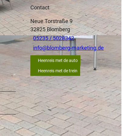
Contact
Neue Torstraße 9
32825
Blomberg
05235 / 5028342
info@blomberg-marketing.de
Heenreis met de auto
Heenreis met de trein