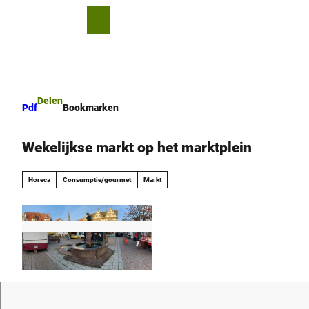
T
o
D
Bookmark
Zoeken
Menu
c
lijst
e
o
l
n
e
t
n
e
Delen
Pdf
Bookmarken
n
t
Wekelijkse markt op het marktplein
Horeca
Consumptie/gourmet
Markt
©
CC-BY-SA