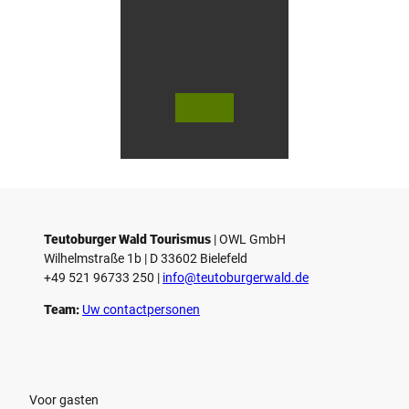
n
i
n
G
ü
t
e
© Te
© Te
r
utob
utob
urger
urger
s
Wald
Wald
Touri
Touri
l
smus
smus
/ D. K
/ D. K
o
etz
etz
Teutoburger Wald Tourismus
| ­OWL GmbH
Wilhelmstraße 1b | ­D 33602 Bielefeld
+49 521 96733 250 |
­info@teutoburgerwald.de
Team:
Uw contactpersonen
Voor gasten