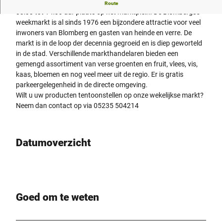
De populaire Blombergse weekmarkt vindt elke vrijdag van
Route
08:00 tot 14:00 uur plaats op het marktplein. De Blombergse
weekmarkt is al sinds 1976 een bijzondere attractie voor veel
inwoners van Blomberg en gasten van heinde en verre. De
markt is in de loop der decennia gegroeid en is diep geworteld
in de stad. Verschillende markthandelaren bieden een
gemengd assortiment van verse groenten en fruit, vlees, vis,
kaas, bloemen en nog veel meer uit de regio. Er is gratis
parkeergelegenheid in de directe omgeving.
Wilt u uw producten tentoonstellen op onze wekelijkse markt?
Neem dan contact op via 05235 504214
Datumoverzicht
Goed om te weten