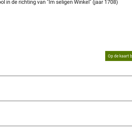
l in de richting van "Im seligen Winkel" (jaar 1708)
Op de kaart b