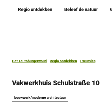
T
Regio ontdekken
Beleef de natuur
o
c
o
n
t
e
n
t
Het Teutoburgerwoud
Regio ontdekken
Excursies
Vakwerkhuis Schulstraße 10
bouwwerk/moderne architectuur