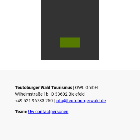
e
n
i
n
G
ü
t
e
© Te
© Te
r
utob
utob
urger
urger
s
Wald
Wald
Touri
Touri
l
smus
smus
/ D. K
/ D. K
o
etz
etz
Teutoburger Wald Tourismus
| ­OWL GmbH
Wilhelmstraße 1b | ­D 33602 Bielefeld
+49 521 96733 250 |
­info@teutoburgerwald.de
Team:
Uw contactpersonen