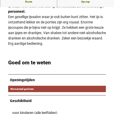
Ijs helemaal heerlijk, een enorme selectie.
Route
Oproep
Er staat voor ieder wat wils op het menu.
Leuk en vriendelijk
personeel.
Een gezellige ijssalon waar je ook buiten kunt zitten. Het ijs is
ontzettend lekker en de porties zijn erg royaal. Enorme
ijscoupes die je bijna niet op krijgt. Ze hebben een grote keuze
aan ijsjes en drankjes. Van shakes tot andere niet-alcoholische
dranken en alcoholische dranken. Zeker een bezoekje waard.
Erg aardige bediening.
Goed om te weten
Openingstijden
Momenteel gesloten
Geschiktheid
voor kinderen (alle leeftijden)