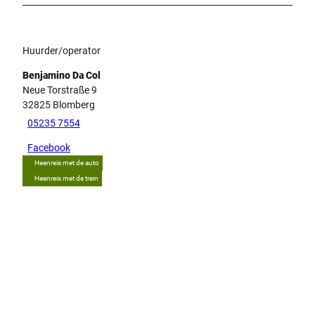
Huurder/operator
Benjamino Da Col
Neue Torstraße 9
32825
Blomberg
05235 7554
Facebook
Heenreis met de auto
Heenreis met de trein