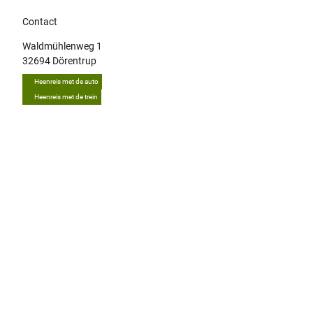
Contact
Waldmühlenweg 1
32694
Dörentrup
Heenreis met de auto
Heenreis met de trein