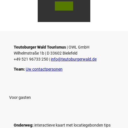
V
V
i
i
d
d
© Teutoburger Wald Tourismus / P.
© T. Goedecker
Gawandtka
e
e
o
o
Teutoburger Wald Tourismus
| ­OWL GmbH
a
a
Wilhelmstraße 1b | ­D 33602 Bielefeld
f
f
+49 521 96733 250 |
­info@teutoburgerwald.de
s
s
p
p
Team:
Uw contactpersonen
e
e
l
l
e
e
n
n
Voor gasten
Onderweg:
interactieve kaart met locatiegebonden tips