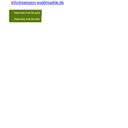
info@pension-waldmuehle.de
Heenreis met de auto
Heenreis met de trein
Tip
O
n
t