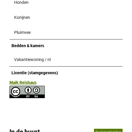
Honden
Konijnen
Pluimvee
Bedden & kamers
Vakantiewoning / nl
Licentie (stamgegevens)
Maik Reishaus
In de buurt
Op de kaart bekijken