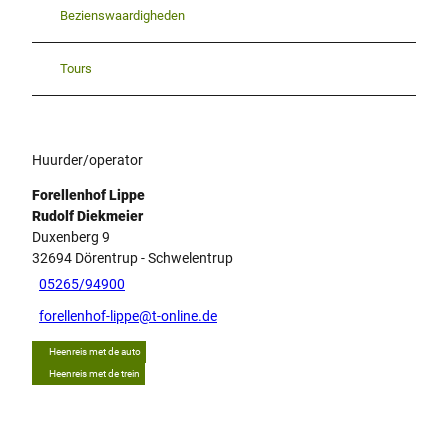
Bezienswaardigheden
Tours
Huurder/operator
Forellenhof Lippe
Rudolf Diekmeier
Duxenberg 9
32694
Dörentrup
- Schwelentrup
05265/94900
forellenhof-lippe@t-online.de
Heenreis met de auto
Heenreis met de trein