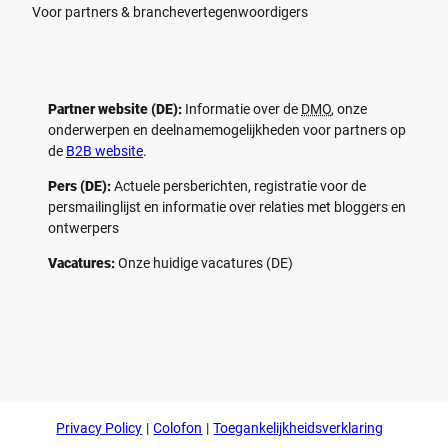
Voor partners & branchevertegenwoordigers
Partner website (DE):
Informatie over de
DMO
, onze
onderwerpen en deelnamemogelijkheden voor partners op
de
B2B website
.
Pers (DE):
Actuele persberichten, registratie voor de
persmailinglijst en informatie over relaties met bloggers en
ontwerpers
Vacatures:
Onze huidige vacatures (DE)
F
P
Y
I
a
i
o
n
c
n
u
s
e
t
t
t
b
e
u
a
o
r
b
g
Privacy Policy
Colofon
Toegankelijkheidsverklaring
o
e
e
r
k
s
a