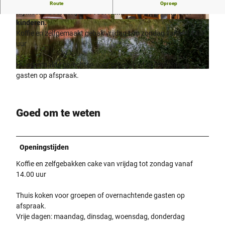
Prachtige koffietuin en heerlijke overdekte catering op een
Route
Oproep
idyllische boerderij met veel ruimte en afwisseling voor
kinderen.
© Lippe Tourismus & Marketing GmbH |
© Teutoburger Wald / LTM GmbH, D. Ketz |
CC-BY-SA
CC-BY-SA
Koffie en zelfgemaakt gebak vrijdag t/m zondag vanaf 14.00
uur
Huisgemaakte gerechten voor groepen of overnachtende
© Lippe Tourismus & Marketing GmbH |
CC-BY-SA
gasten op afspraak.
Goed om te weten
Openingstijden
Koffie en zelfgebakken cake van vrijdag tot zondag vanaf
14.00 uur
Thuis koken voor groepen of overnachtende gasten op
afspraak.
Vrije dagen: maandag, dinsdag, woensdag, donderdag