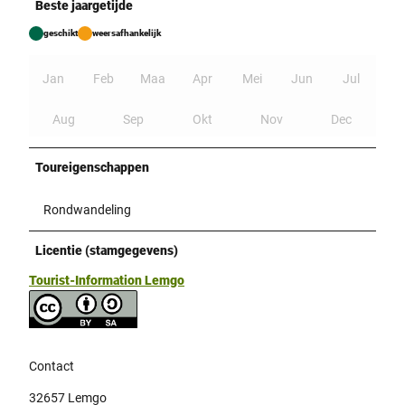
Beste jaargetijde
geschikt
weersafhankelijk
Jan
Feb
Maa
Apr
Mei
Jun
Jul
Aug
Sep
Okt
Nov
Dec
Toureigenschappen
Rondwandeling
Licentie (stamgegevens)
Tourist-Information Lemgo
Contact
32657
Lemgo