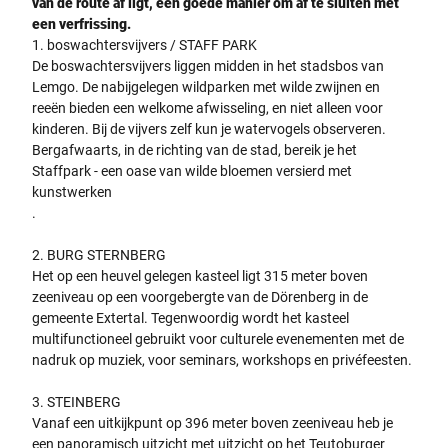
van de route af ligt, een goede manier om af te sluiten met
een verfrissing.
1. boswachtersvijvers / STAFF PARK
De boswachtersvijvers liggen midden in het stadsbos van
Lemgo. De nabijgelegen wildparken met wilde zwijnen en
reeën bieden een welkome afwisseling, en niet alleen voor
kinderen. Bij de vijvers zelf kun je watervogels observeren.
Bergafwaarts, in de richting van de stad, bereik je het
Staffpark - een oase van wilde bloemen versierd met
kunstwerken
.
2. BURG STERNBERG
Het op een heuvel gelegen kasteel ligt 315 meter boven
zeeniveau op een voorgebergte van de Dörenberg in de
gemeente Extertal. Tegenwoordig wordt het kasteel
multifunctioneel gebruikt voor culturele evenementen met de
nadruk op muziek, voor seminars, workshops en privéfeesten.
3. STEINBERG
Vanaf een uitkijkpunt op 396 meter boven zeeniveau heb je
een panoramisch uitzicht met uitzicht op het Teutoburger