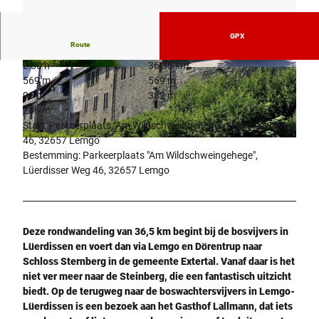
GPX
Route
2:50 h
36,35 km
© Lemgo Marketing e. V. / Dirk Topel |
© Lemgo Marketing e. V. |
CC-BY-SA
569 m
569 m
CC-BY-SA
96 m
382 m
286 m
Start: Parkeerplaats "Am Wildschweingehege", Lüerdisser Weg
46, 32657 Lemgo
© Stadt Barntrup, Karl-Heinz Krull
Bestemming: Parkeerplaats "Am Wildschweingehege",
Lüerdisser Weg 46, 32657 Lemgo
Deze rondwandeling van 36,5 km begint bij de bosvijvers in
Lüerdissen en voert dan via Lemgo en Dörentrup naar
Schloss Sternberg in de gemeente Extertal. Vanaf daar is het
niet ver meer naar de Steinberg, die een fantastisch uitzicht
biedt. Op de terugweg naar de boswachtersvijvers in Lemgo-
Lüerdissen is een bezoek aan het Gasthof Lallmann, dat iets