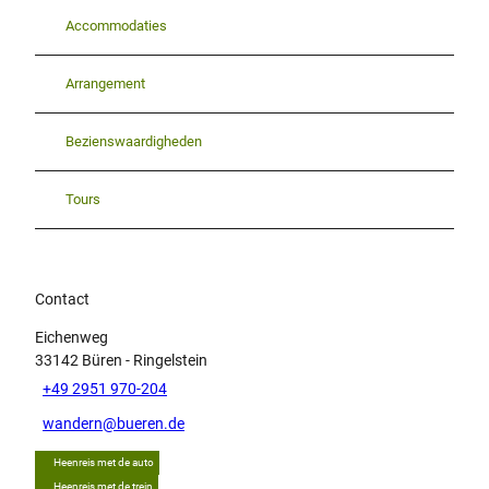
Accommodaties
Arrangement
Bezienswaardigheden
Tours
Contact
Eichenweg
33142
Büren
- Ringelstein
+49 2951 970-204
wandern@bueren.de
Heenreis met de auto
Heenreis met de trein