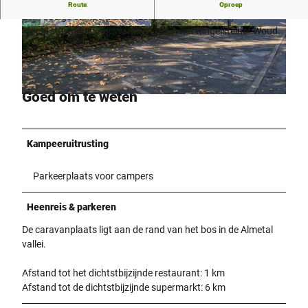
Caravanplaats in het Almetal
Route
Oproep
Eenvoudige camperplaats (zonder aan- en afvoer).
Ideaal startpunt voor wandelingen in het Ringelsteiner Woud.
© Kreis Paderborn | Wirtschaft & Tourismus |
© Kreis Paderborn | Wirtschaft & Tourismus |
CC-BY-SA
CC-BY-SA
Goed om te weten
© Kreis Paderborn | Wirtschaft & Tourismus |
CC-BY-SA
Kampeeruitrusting
Parkeerplaats voor campers
Heenreis & parkeren
De caravanplaats ligt aan de rand van het bos in de Almetal
vallei.
Afstand tot het dichtstbijzijnde restaurant: 1 km
Afstand tot de dichtstbijzijnde supermarkt: 6 km