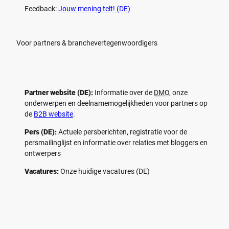
Feedback:
Jouw mening telt! (DE)
Voor partners & branchevertegenwoordigers
Partner website (DE):
Informatie over de
DMO
, onze
onderwerpen en deelnamemogelijkheden voor partners op
de
B2B website
.
Pers (DE):
Actuele persberichten, registratie voor de
persmailinglijst en informatie over relaties met bloggers en
ontwerpers
Vacatures:
Onze huidige vacatures (DE)
F
P
Y
I
a
i
o
n
c
n
u
s