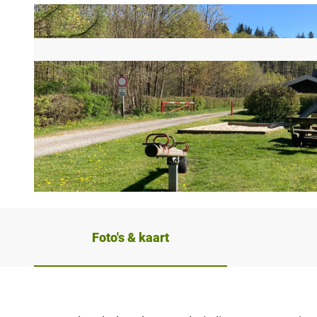
© Kreis Paderborn |
CC-BY-SA
Foto's & kaart