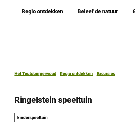
T
Regio ontdekken
Beleef de natuur
o
c
o
n
t
e
n
t
Het Teutoburgerwoud
Regio ontdekken
Excursies
Ringelstein speeltuin
kinderspeeltuin