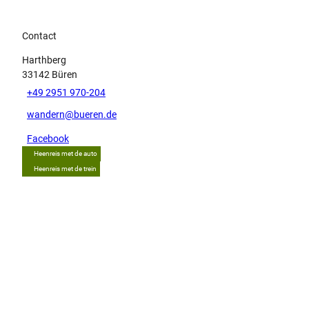
Contact
Harthberg
33142
Büren
+49 2951 970-204
wandern@bueren.de
Facebook
Heenreis met de auto
Heenreis met de trein