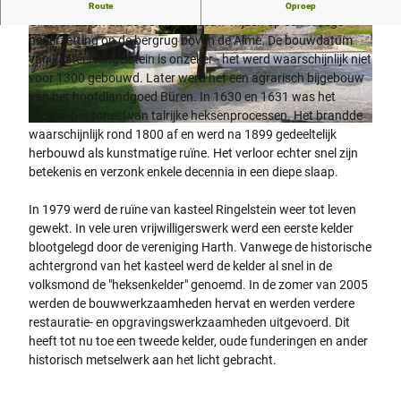
Kasteelruïne met prachtig uitzicht over het Almetal
Route
Oproep
Grafvondsten uit de 9e en 10e eeuw wijzen op een vroege
nederzetting op de bergrug boven de Alme. De bouwdatum
© Teutoburger Wald Tourismus, P. Gawandtka
© Teutoburger Wald Tourismus, P. Gawandtka
van kasteel Ringelstein is onzeker - het werd waarschijnlijk niet
voor 1300 gebouwd. Later werd het een agrarisch bijgebouw
van het hoofdlandgoed Büren. In 1630 en 1631 was het
kasteel het toneel van talrijke heksenprocessen. Het brandde
© Kreis Paderborn, Anny Woehning |
CC-BY-SA
waarschijnlijk rond 1800 af en werd na 1899 gedeeltelijk
herbouwd als kunstmatige ruïne. Het verloor echter snel zijn
betekenis en verzonk enkele decennia in een diepe slaap.
In 1979 werd de ruïne van kasteel Ringelstein weer tot leven
gewekt. In vele uren vrijwilligerswerk werd een eerste kelder
blootgelegd door de vereniging Harth. Vanwege de historische
achtergrond van het kasteel werd de kelder al snel in de
volksmond de "heksenkelder" genoemd. In de zomer van 2005
werden de bouwwerkzaamheden hervat en werden verdere
restauratie- en opgravingswerkzaamheden uitgevoerd. Dit
heeft tot nu toe een tweede kelder, oude funderingen en ander
historisch metselwerk aan het licht gebracht.