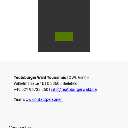
V
V
i
i
d
d
© Teutoburger Wald Tourismus / P.
© T. Goedecker
Gawandtka
e
e
o
o
Teutoburger Wald Tourismus
| ­OWL GmbH
a
a
Wilhelmstraße 1b | ­D 33602 Bielefeld
f
f
+49 521 96733 250 |
­info@teutoburgerwald.de
s
s
p
p
Team:
Uw contactpersonen
e
e
l
l
e
e
Voor gasten