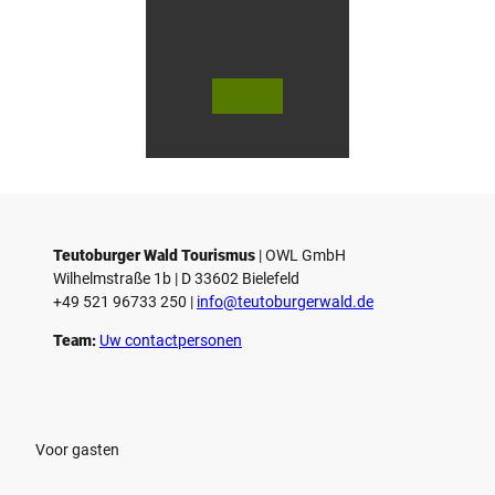
t
e
l
© Te
© Te
utob
utob
urger
urger
Wald
Wald
Touri
/ Stad
smus
t Höx
/ M. R
ter, D.
anft
Ketz
Teutoburger Wald Tourismus
| ­OWL GmbH
Wilhelmstraße 1b | ­D 33602 Bielefeld
+49 521 96733 250 |
­info@teutoburgerwald.de
Team:
Uw contactpersonen
Voor gasten