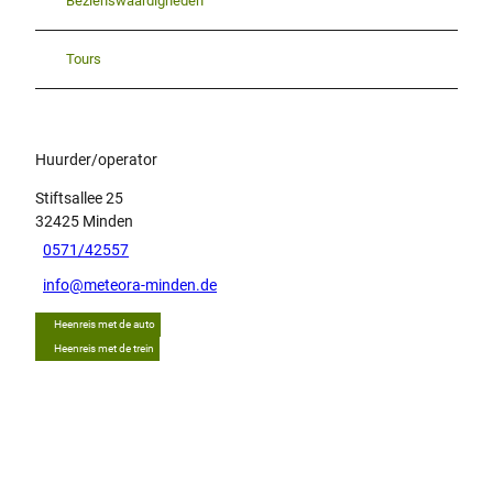
Bezienswaardigheden
Tours
Huurder/operator
Stiftsallee 25
32425
Minden
0571/42557
info@meteora-minden.de
Heenreis met de auto
Heenreis met de trein