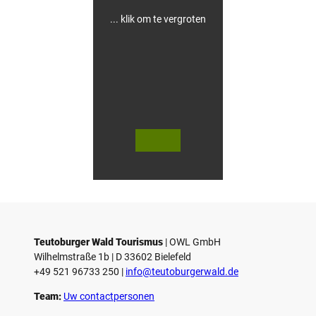
d
i
... klik om te vergroten
n
g
e
n
i
n
G
ü
t
e
© Te
© Te
r
utob
utob
urger
urger
s
Wald
Wald
Touri
Touri
l
smus
smus
/ D. K
/ D. K
o
etz
etz
Teutoburger Wald Tourismus
| ­OWL GmbH
Wilhelmstraße 1b | ­D 33602 Bielefeld
+49 521 96733 250 |
­info@teutoburgerwald.de
Team:
Uw contactpersonen