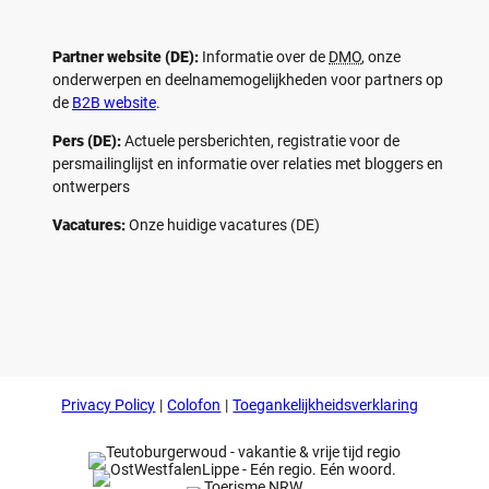
Partner website (DE):
Informatie over de
DMO
, onze
onderwerpen en deelnamemogelijkheden voor partners op
de
B2B website
.
Pers (DE):
Actuele persberichten, registratie voor de
persmailinglijst en informatie over relaties met bloggers en
ontwerpers
Vacatures:
Onze huidige vacatures (DE)
F
P
Y
I
a
i
o
n
c
n
u
s
e
t
t
t
b
e
u
a
o
r
b
g
Privacy Policy
Colofon
Toegankelijkheidsverklaring
o
e
e
r
k
s
a
t
m