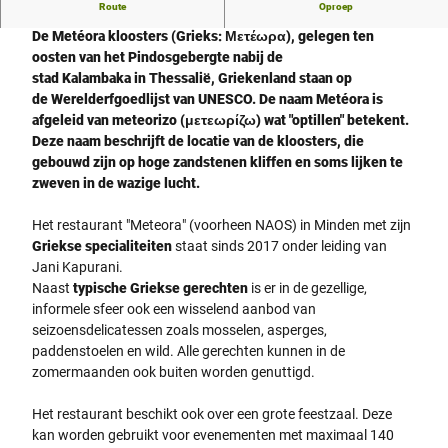
Route
Oproep
Meteora
De Metéora kloosters (Grieks: Μετέωρα), gelegen ten
oosten van het Pindosgebergte nabij de
stad Kalambaka in Thessalië, Griekenland staan op
de Werelderfgoedlijst van UNESCO. De naam Metéora is
afgeleid van meteorizo (μετεωρίζω) wat "optillen" betekent.
Deze naam beschrijft de locatie van de kloosters, die
gebouwd zijn op hoge zandstenen kliffen en soms lijken te
zweven in de wazige lucht.
Het restaurant "Meteora" (voorheen NAOS) in Minden met zijn
Griekse specialiteiten
staat sinds 2017 onder leiding van
Jani Kapurani.
Naast
typische Griekse gerechten
is er in de gezellige,
informele sfeer ook een wisselend aanbod van
seizoensdelicatessen zoals mosselen, asperges,
paddenstoelen en wild. Alle gerechten kunnen in de
zomermaanden ook buiten worden genuttigd.
Het restaurant beschikt ook over een grote feestzaal. Deze
kan worden gebruikt voor evenementen met maximaal 140