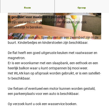
Ruime niet-rokers flat op een zeer rustige locatie en goede
Route
Oproep
woonwijk in een woonstraat aan de rand van Herford. De flat
is geschikt voor maximaal 5 personen.
©
CC-BY-SA
©
CC-BY-SA
Er zijn veel winkels in de buurt en de klinieken zijn ook
gemakkelijk te bereiken.
Kinderen zijn welkom. Speeltuinen en een zwembad zijn in de
©
CC-BY-SA
buurt. Kinderbedjes en kinderstoelen zijn beschikbaar.
De flat heeft een goed uitgeruste keuken met vaatwasser en
magnetron.
Er is een woonkamer met een slaapbank, een eethoek en een
heerlijk balkon waar u kunt ontspannen bij mooi weer.
Het WLAN kan op afspraak worden gebruikt, er is een satelliet-
tv beschikbaar.
Uw fietsen of eventueel een motor kunnen worden gestald,
een parkeerplaats voor een auto is beschikbaar.
Op verzoek kunt u ook een wasservice boeken.