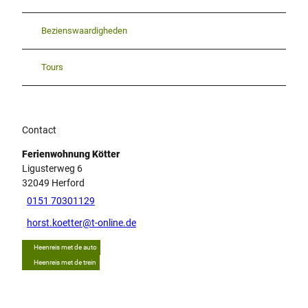
Bezienswaardigheden
Tours
Contact
Ferienwohnung Kötter
Ligusterweg 6
32049
Herford
0151 70301129
horst.koetter@t-online.de
Heenreis met de auto
Heenreis met de trein