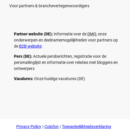
Voor partners & branchevertegenwoordigers
Partner website (DE):
Informatie over de
DMO
, onze
onderwerpen en deelnamemogelijkheden voor partners op
de
B2B website
.
Pers (DE):
Actuele persberichten, registratie voor de
persmailinglijst en informatie over relaties met bloggers en
ontwerpers
Vacatures:
Onze huidige vacatures (DE)
F
P
Y
I
a
i
o
n
c
n
u
s
e
t
t
t
b
e
u
a
o
r
b
g
Privacy Policy
Colofon
Toegankelijkheidsverklaring
o
e
e
r