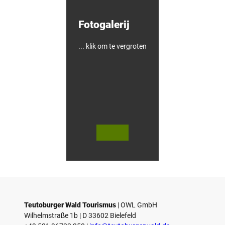
e
l
Fotogalerij
-
&
F
i
... klik om te vergroten
e
t
s
h
o
t
e
l
© Te
© Te
utob
utob
urger
urger
Wald
Wald
Touri
/ Stad
smus
t Höx
/ M. R
ter, D.
anft
Ketz
Teutoburger Wald Tourismus
| ­OWL GmbH
Wilhelmstraße 1b | ­D 33602 Bielefeld