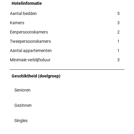
Hotelinformatie
Aantal bedden
5
Kamers
3
Eenpersoonskamers
2
Tweepersoonskamers
1
Aantal appartementen
1
Minimale verblijfsduur
3
Geschiktheid (doelgroep)
Senioren
Gezinnen
Singles