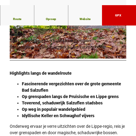
GPX
Route
Oproep
Website
3:00 h
9,56 km
© Teutoburger Wald - Bad Salzuflen - Kerstin P
© Teutoburger Wald - Bad Salzuflen - Kerstin P
180 m
171 m
aar |
CC-BY-SA
aar |
CC-BY-SA
Start: Ingang kuurpark bij het kuurparkmeer
Bestemming: Ingang kuurpark bij het kuurparkmeer
© Teutoburger Wald - Bad Salzuflen - Kerstin Paar |
CC-BY-SA
Highlights langs de wandelroute
Fascinerende vergezichten over de grote gemeente
Bad Salzuflen
Op grenspaden langs de Pruisische en Lippe grens
Toverend, schaduwrijk Salzuflen stadsbos
Op weg in populair wandelgebied
Idyllische Keller en Schwaghof vijvers
Onderweg ervaar je verre uitzichten over de Lippe-regio, reis je
over grenspaden en door magische, schaduwrijke bossen.