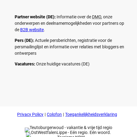
Partner website (DE):
Informatie over de
DMO
, onze
onderwerpen en deelnamemogelijkheden voor partners op
de
B2B website
.
Pers (DE):
Actuele persberichten, registratie voor de
persmailinglijst en informatie over relaties met bloggers en
ontwerpers
Vacatures:
Onze huidige vacatures (DE)
F
P
Y
I
a
i
o
n
c
n
u
s
e
t
t
t
b
e
u
a
o
r
b
g
Privacy Policy
Colofon
Toegankelijkheidsverklaring
o
e
e
r
k
s
a
t
m