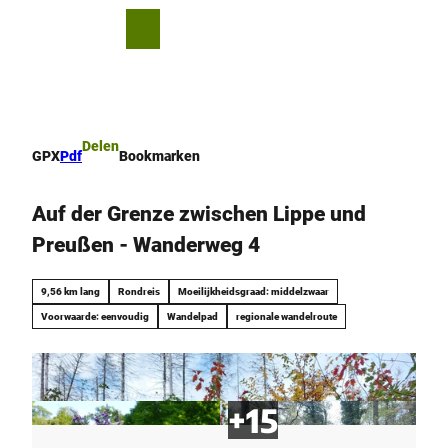
T
o
D
Bookmark
Zoeken
Menu
c
lijst
e
o
l
n
e
t
n
e
Delen
GPX
Pdf
Bookmarken
n
t
Auf der Grenze zwischen Lippe und
Preußen - Wanderweg 4
9,56 km lang
Rondreis
Moeilijkheidsgraad: middelzwaar
Voorwaarde: eenvoudig
Wandelpad
regionale wandelroute