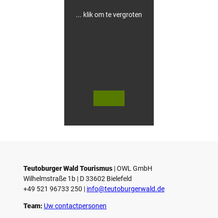
a
u
... klik om te vergroten
s
e
n
© Te
© Te
utob
utob
urger
urger
Wald
Wald
Touri
Touri
smus
smus
/ D. K
/ D. K
etz
etz
Teutoburger Wald Tourismus
| ­OWL GmbH
Wilhelmstraße 1b | ­D 33602 Bielefeld
+49 521 96733 250 |
­info@teutoburgerwald.de
Team:
Uw contactpersonen