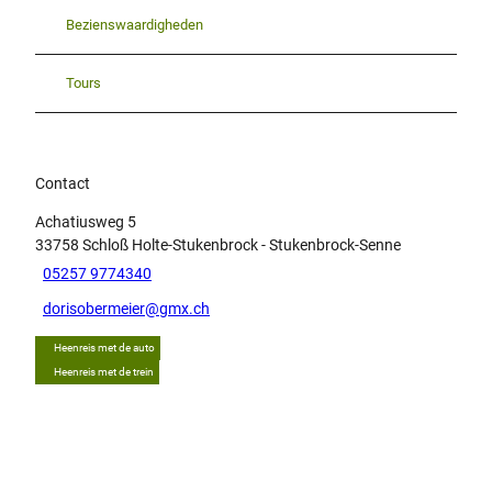
Bezienswaardigheden
Tours
Contact
Achatiusweg 5
33758
Schloß Holte-Stukenbrock
- Stukenbrock-Senne
05257 9774340
dorisobermeier@gmx.ch
Heenreis met de auto
Heenreis met de trein