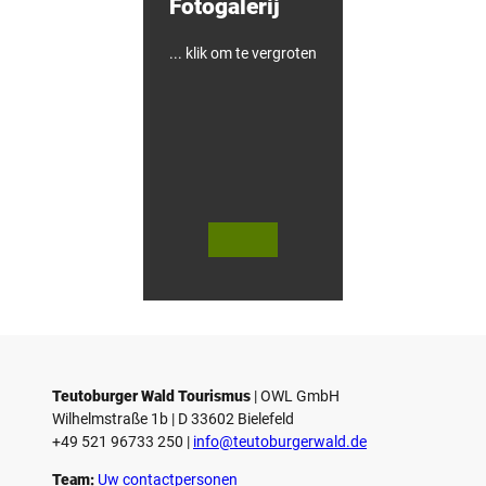
Fotogalerij
-
&
F
i
... klik om te vergroten
e
t
s
h
o
t
e
l
© Te
© Te
utob
utob
urger
urger
Wald
Wald
Touri
/ Stad
smus
t Höx
/ M. R
ter, D.
anft
Ketz
Teutoburger Wald Tourismus
| ­OWL GmbH
Wilhelmstraße 1b | ­D 33602 Bielefeld
+49 521 96733 250 |
­info@teutoburgerwald.de
Team:
Uw contactpersonen