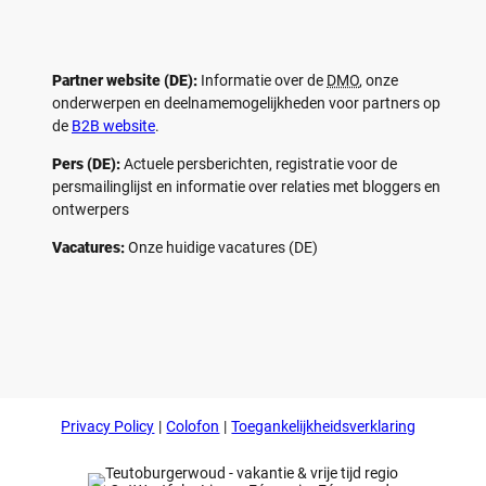
Partner website (DE):
Informatie over de
DMO
, onze
onderwerpen en deelnamemogelijkheden voor partners op
de
B2B website
.
Pers (DE):
Actuele persberichten, registratie voor de
persmailinglijst en informatie over relaties met bloggers en
ontwerpers
Vacatures:
Onze huidige vacatures (DE)
F
P
Y
I
a
i
o
n
c
n
u
s
e
t
t
t
b
e
u
a
o
r
b
g
Privacy Policy
Colofon
Toegankelijkheidsverklaring
o
e
e
r
k
s
a
t
m