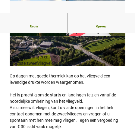
Zin in de ongewone combinatie van wandelen en vliegen?
Route
Oproep
Vanaf de Hermannsweg kunt u een pad van ongeveer 2,5
kilometer naar beneden nemen naar het zweefvliegveld in
© Hoffmann
© Stadt Lippe
Oerlinghausen.
Met 50.000 starts en landingen per jaar is dit een van de
grootste zweefvliegvelden in Duitsland.
© Patrick Piecha
Op dagen met goede thermiek kan op het vliegveld een
levendige drukte worden waargenomen.
Het is prachtig om de starts en landingen te zien vanaf de
noordelijke omheining van het vliegveld.
Als u mee wilt vliegen, kunt u via de openingen in het hek
contact opnemen met de zweefvliegers en vragen of u
spontaan met hen mee mag vliegen. Tegen een vergoeding
van € 30 is dit vaak mogelijk.