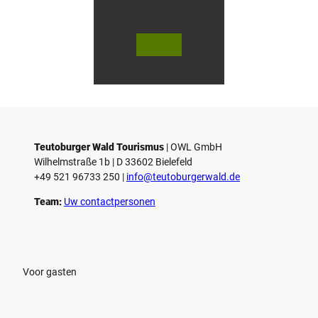
© Te
© Te
utob
utob
urger
urger
Wald
Wald
/ Hor
Touri
n-Ba
smus,
d Mei
D. Ke
nber
tz
g, D.
Ketz
Teutoburger Wald Tourismus
| ­OWL GmbH
Wilhelmstraße 1b | ­D 33602 Bielefeld
+49 521 96733 250 |
­info@teutoburgerwald.de
Team:
Uw contactpersonen
Voor gasten