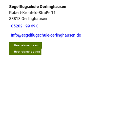
Segelflugschule Oerlinghausen
Robert-Kronfeld-Straße 11
33813
Oerlinghausen
05202 - 99 69 0
info@segelflugschule-oerlinghausen.de
Heenreis met de auto
Heenreis met de trein