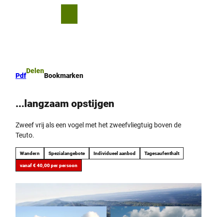
T
o
D
Bookmark
Zoeken
Menu
c
lijst
e
o
l
n
e
t
n
e
Delen
Pdf
Bookmarken
n
t
...langzaam opstijgen
Zweef vrij als een vogel met het zweefvliegtuig boven de
Teuto.
Wandern
Spezialangebote
Individueel aanbod
Tagesaufenthalt
vanaf € 40,00 per persoon