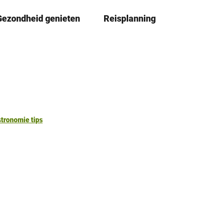
Gezondheid genieten
Reisplanning
D
Book
lijst
e
l
e
n
tronomie tips