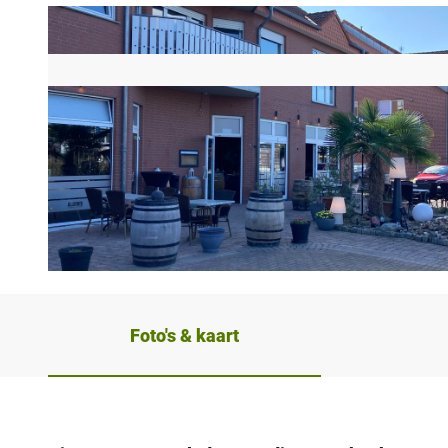
© Keris Paderborn |
CC-BY-SA
Foto's & kaart