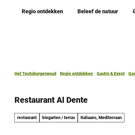
T
Regio ontdekken
Beleef de natuur
o
c
o
n
t
e
n
t
Het Teutoburgerwoud
Regio ontdekken
Gastro & Event
Gas
Restaurant Al Dente
restaurant
biegarten / terras
Italiaans, Mediterraan