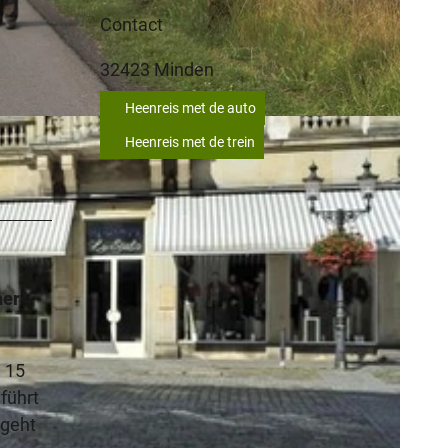
Contact
32423
Minden
Heenreis met de auto
Heenreis met de trein
her
 15
führt
 geht