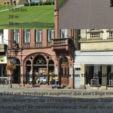
15,03 km
28 m
58 m
© Unbekannt
rt von Petershagen über eine Länge von 15 km in südlic
er 170 km langen Pilgerreise.
g führt von Petershagen ausgehend über eine Länge von
, dem Ausgangsort der 170 km langen Pilgerreise. Dabei 
ndesstraße 61 ein zweites Mal gekreuzt wird. Von nun an