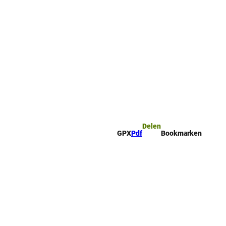
mark
Zoeken
Delen
GPX
Pdf
Bookmarken