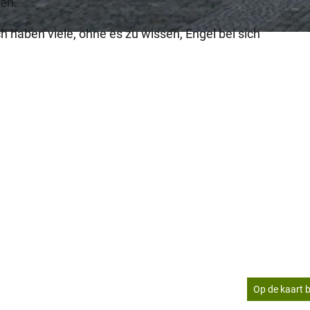
den.
h haben viele, ohne es zu wissen, Engel bei sich
Op de kaart b