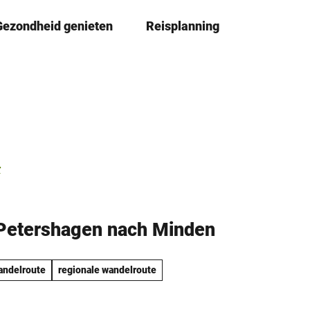
Gezondheid genieten
Reisplanning
D
Book
lijst
e
l
e
n
r
 Petershagen nach Minden
ndelroute
regionale wandelroute