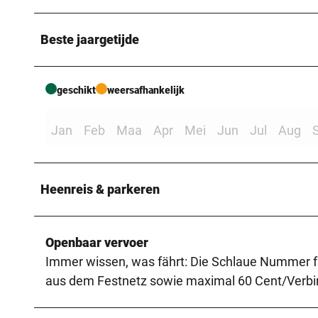
Beste jaargetijde
geschikt
weersafhankelijk
Jan
Feb
Maa
Apr
Mei
Jun
Jul
Aug
Heenreis & parkeren
Openbaar vervoer
Immer wissen, was fährt: Die Schlaue Nummer 
aus dem Festnetz sowie maximal 60 Cent/Verbi