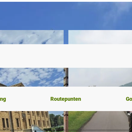
ing
Routepunten
Go