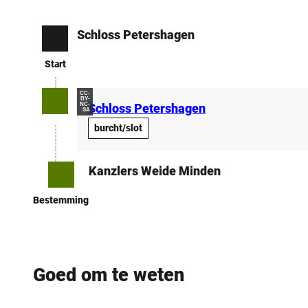
Schloss Petershagen
Start
Start
CC-
BY-
NC-
Schloss Petershagen
SA
burcht/slot
Kanzlers Weide Minden
Bestemming
Bestemming
Goed om te weten