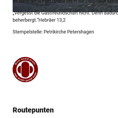
es stets die Weser hinauf bis in die Domstadt Min
„Vergesst die Gastfreundschaft nicht. Denn dadurc
© Unbekannt
beherbergt.“Hebräer 13,2
Stempelstelle: Petrikirche Petershagen
Routepunten