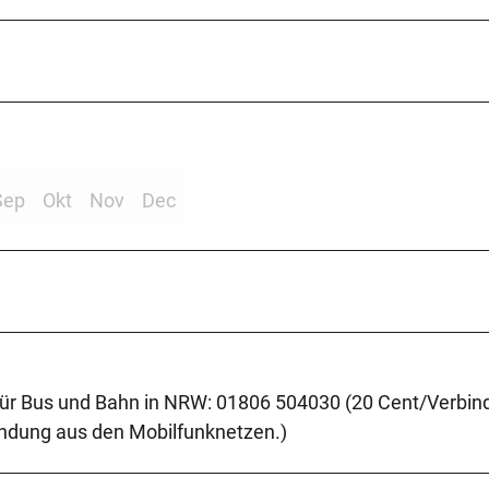
Sep
Okt
Nov
Dec
für Bus und Bahn in NRW: 01806 504030 (20 Cent/Verbin
ndung aus den Mobilfunknetzen.)