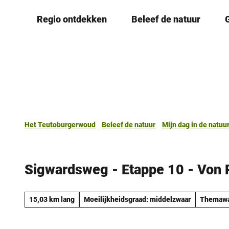
T
Regio ontdekken
Beleef de natuur
o
c
o
n
t
e
n
t
Het Teutoburgerwoud
Beleef de natuur
Mijn dag in de natuu
Sigwardsweg - Etappe 10 - Von
15,03 km lang
Moeilijkheidsgraad: middelzwaar
Themawa