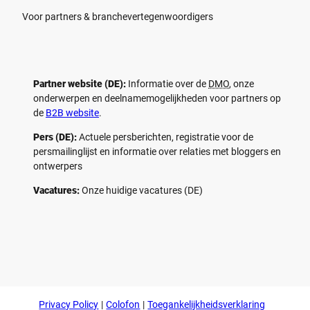
Voor partners & branchevertegenwoordigers
Partner website (DE):
Informatie over de
DMO
, onze
onderwerpen en deelnamemogelijkheden voor partners op
de
B2B website
.
Pers (DE):
Actuele persberichten, registratie voor de
persmailinglijst en informatie over relaties met bloggers en
ontwerpers
Vacatures:
Onze huidige vacatures (DE)
F
P
Y
I
a
i
o
n
c
n
u
s
e
t
t
t
b
e
u
a
o
r
b
g
Privacy Policy
Colofon
Toegankelijkheidsverklaring
o
e
e
r