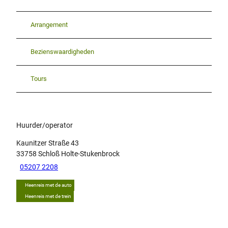
Arrangement
Bezienswaardigheden
Tours
Huurder/operator
Kaunitzer Straße 43
33758
Schloß Holte-Stukenbrock
05207 2208
Heenreis met de auto
Heenreis met de trein