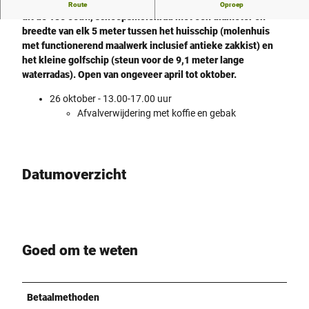
Reconstructie op basis van afbeeldingen en plattegronden
Route
Oproep
uit de 18e eeuw, scheepsmolenrad met een diameter en
breedte van elk 5 meter tussen het huisschip (molenhuis
met functionerend maalwerk inclusief antieke zakkist) en
het kleine golfschip (steun voor de 9,1 meter lange
waterradas). Open van ongeveer april tot oktober.
26 oktober - 13.00-17.00 uur
Afvalverwijdering met koffie en gebak
Datumoverzicht
Goed om te weten
Betaalmethoden