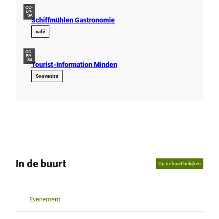
CC-
BY-
SA
Schiffmühlen Gastronomie
café
CC-
BY-
SA
Tourist-Information Minden
Souvenirs
In de buurt
Op de kaart bekijken
Evenement