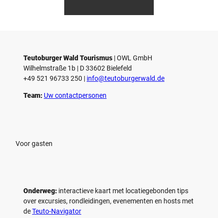
smus
smus
/ D. K
/ D. K
o
etz
etz
Teutoburger Wald Tourismus
| ­OWL GmbH
Wilhelmstraße 1b | ­D 33602 Bielefeld
+49 521 96733 250 |
­info@teutoburgerwald.de
Team:
Uw contactpersonen
Voor gasten
Onderweg:
interactieve kaart met locatiegebonden tips
over excursies, rondleidingen, evenementen en hosts met
de
Teuto-Navigator