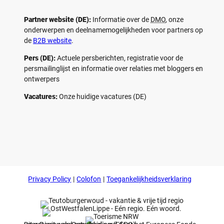
Partner website (DE):
Informatie over de
DMO
, onze
onderwerpen en deelnamemogelijkheden voor partners op
de
B2B website
.
Pers (DE):
Actuele persberichten, registratie voor de
persmailinglijst en informatie over relaties met bloggers en
ontwerpers
Vacatures:
Onze huidige vacatures (DE)
F
P
Y
I
a
i
o
n
c
n
u
s
e
t
t
t
b
e
u
a
o
r
b
g
Privacy Policy
Colofon
Toegankelijkheidsverklaring
o
e
e
r
k
s
a
t
m