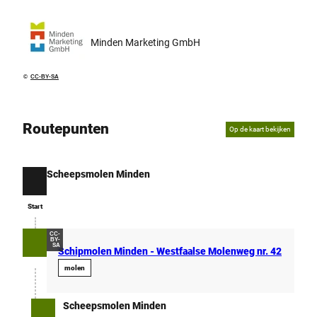
Minden Marketing GmbH
©
CC-BY-SA
Routepunten
Op de kaart bekijken
Scheepsmolen Minden
Start
Start
CC-
BY-
SA
Schipmolen Minden - Westfaalse Molenweg nr. 42
molen
Scheepsmolen Minden