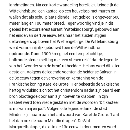
landmetingen. Na een korte wandeling bereik je uiteindelijk de
Wittekindsburg, een kasteel op een heuveltop met muren en
wallen dat als schuilplaats diende. Het gebied is ongeveer 660
meter lang en 100 meter breed. Tegenwoordig vind je in dit
gebied het excursierestaurant "Wittekindsburg", gebouwd aan
het einde van de 19e eeuw. Iets naar het zuiden stijgen
deltavliegers op boven het Wiehengebirge. De Wittekindsburg
werd waarschijnlijk gebouwd toen de Wittekindbron
opdroogde. Rond 1900 kreeg het een tempelachtige,
halfronde stenen setting met een stenen reliëf dat de legende
van het "wonder van de bron" uitbeeldde. Helaas werd dit later
gestolen. Volgens de legende vochten de heidense Saksen in
de 8e eeuw tegen de verovering en kerstening van de
Frankische koning Karel de Grote. Hier bekeerde de Saksische
hertog Widukind zich tot het christendom nadat zijn paard een
bron blootlegde door aan zijn hoeven te krabben. In zijn
kasteel werd toen vrede gesloten met de woorden "Dit kasteel
is nu 'van mij en jou'". Volgens de legende dankt de stad
Minden zijn naam aan het antwoord van Karel de Grote: "Laat
het dan ook de naam Min-din dragen". De Sint-
Margarethakapel, die al in de 13e eeuw in documenten werd