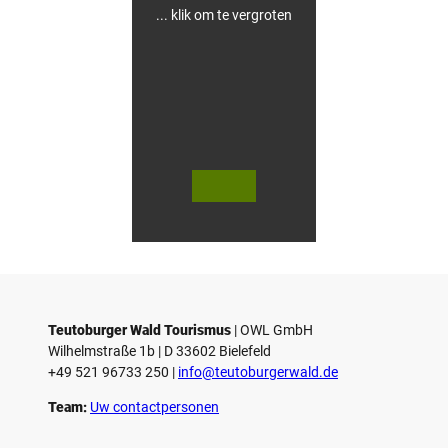
u
... klik om te vergroten
s
e
n
© Te
© Te
utob
utob
urger
urger
Wald
Wald
Touri
Touri
smus
smus
/ D. K
/ D. K
etz
etz
Teutoburger Wald Tourismus
| ­OWL GmbH
Wilhelmstraße 1b | ­D 33602 Bielefeld
+49 521 96733 250 |
­info@teutoburgerwald.de
Team:
Uw contactpersonen