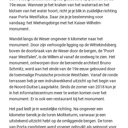
19e eeuw. Wanneer je het kraken van het waterrad en het
klotsen van het water hoort, richt je je blik in zuidelijke richting
naar Porta Westfalica. Daar zie je je bestemming voor
vandaag: het Wiehengebirge met het Kaiser-Wilhelm-
monument.
Wandel langs de Weser ongeveer 6 kilometer naar het
monument. Door zijn verhoogde ligging op de Wittekindsberg
boven de doorbraak van de Weser door de bergen, de "Poort
naar Westfalen", is de Willem al vanaf de snelweg te zien. Het
monument, ontworpen door de beroemde architect Bruno
Schmitz, werd aan het einde van de 19e eeuw gebouwd door
de toenmalige Pruisische provincie Westfalen. Vanaf de ronde
terrassen heb je een indrukwekkend uitzicht op het begin van
de Noord-Duitse Laagvlakte. Sinds de zomer van 2018 kun je
in het informatiecentrum meer te weten komen over het
monument. Er is ook een restaurant bij het monument.
Het pad leidt je in westelijke richting. Na ongeveer een
kilometer bereik je de toren Moltketurm, vanwaar je een
uitstekend uitzicht hebt op de omliggende bergen. De toren
van Porta-zandsteen werd vroeger gebruikt als seinpost voor