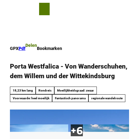
T
o
D
Bookmark
Zoeken
Menu
c
lijst
e
o
l
n
e
t
n
e
Delen
GPX
Pdf
Bookmarken
n
t
Porta Westfalica - Von Wanderschuhen,
dem Willem und der Wittekindsburg
18,23 km lang
Rondreis
Moeilijkheidsgraad: zwaar
Voorwaarde: heel moeilijk
Fantastisch panorama
regionale wandelroute