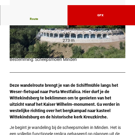
GPX
Route
5:00 h
18,23 km
© Mühlenkreis Minden-Lübbecke
© Sabine Böhme, Natur- und Geopark TERRA.
240 m
240 m
vita
39 m
273 m
234 m
Start: Scheepsmolen Minden
Bestemming: Scheepsmolen Minden
© Sarah-Kristin Büscher, Unbekannt
Deze wandelroute brengt je van de Schiffmühle langs het
Weser-fietspad naar Porta Westfalica. Hier durf je de
Wittekindsberg te beklimmen om te genieten van het
uitzicht vanaf het Kaiser Wilhelm-monument. Ga verder in
westelijke richting over het bergkampad naar kasteel
Wittekindsburg en de historische kerk Kreuzkirche.
Je begint je wandeling bij de scheepsmolen in Minden. Het is
een volledig functionele replica gebaseerd op plannen uit de