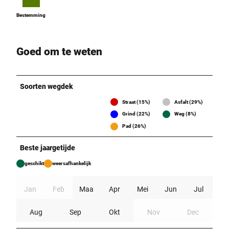
Bestemming
Bestemming
Goed om te weten
Soorten wegdek
Straat (15%)
Asfalt (29%)
Grind (22%)
Weg (8%)
Pad (26%)
Beste jaargetijde
geschikt
weersafhankelijk
Jan
Feb
Maa
Apr
Mei
Jun
Jul
Aug
Sep
Okt
Nov
Dec