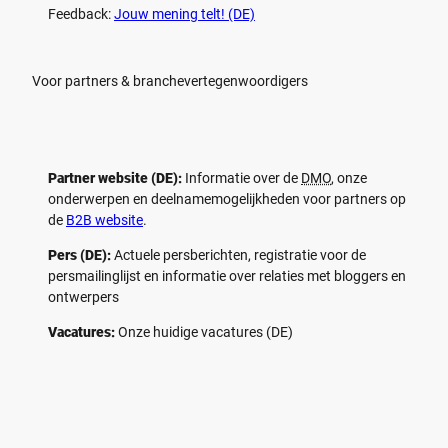
Feedback:
Jouw mening telt! (DE)
Voor partners & branchevertegenwoordigers
Partner website (DE):
Informatie over de
DMO
, onze
onderwerpen en deelnamemogelijkheden voor partners op
de
B2B website
.
Pers (DE):
Actuele persberichten, registratie voor de
persmailinglijst en informatie over relaties met bloggers en
ontwerpers
Vacatures:
Onze huidige vacatures (DE)
F
P
Y
I
a
i
o
n
c
n
u
s