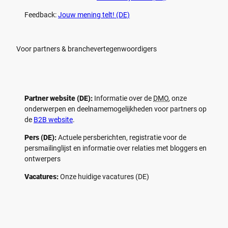
Feedback:
Jouw mening telt! (DE)
Voor partners & branchevertegenwoordigers
Partner website (DE):
Informatie over de
DMO
, onze
onderwerpen en deelnamemogelijkheden voor partners op
de
B2B website
.
Pers (DE):
Actuele persberichten, registratie voor de
persmailinglijst en informatie over relaties met bloggers en
ontwerpers
Vacatures:
Onze huidige vacatures (DE)
F
P
Y
I
a
i
o
n