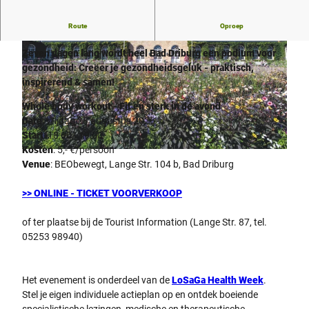
Route
Oproep
LoSaGa -
Gezond op vakantie!
Zeven dagen lang wordt heel Bad Driburg een podium voor
gezondheid: Creëer je gezondheidsgeluk - praktisch,
inspirerend & samen!
Whole body workout - Fit en sterk in de avond
Date
: vrijdag 28 augustus 2026
© pexels |
CC-BY-NC-ND
Start
: 18:00 - 19:00
Kosten
: 5,- €/persoon
© Bad Driburger Touristik GmbH |
CC-BY-SA
Venue
: BEObewegt, Lange Str. 104 b, Bad Driburg
>> ONLINE - TICKET VOORVERKOOP
of ter plaatse bij de Tourist Information (Lange Str. 87, tel.
05253 98940)
Het evenement is onderdeel van de
LoSaGa Health Week
.
Stel je eigen individuele actieplan op en ontdek boeiende
specialistische lezingen, medische en therapeutische