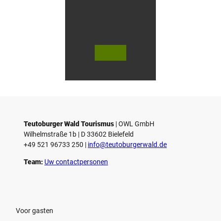
© Te
© Te
utob
utob
urger
urger
Wald
Wald
Touri
Touri
smus
smus
/ D. K
/ D. K
etz
etz
Teutoburger Wald Tourismus
| ­OWL GmbH
Wilhelmstraße 1b | ­D 33602 Bielefeld
+49 521 96733 250 |
­info@teutoburgerwald.de
Team:
Uw contactpersonen
Voor gasten