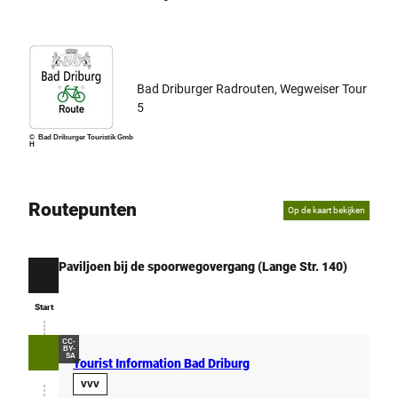
Bad Driburger Radrouten, Wegweiser Tour
5
© Bad Driburger Touristik Gmb
H
Routepunten
Op de kaart bekijken
Paviljoen bij de spoorwegovergang (Lange Str. 140)
Start
Start
CC-
BY-
SA
Tourist Information Bad Driburg
VVV