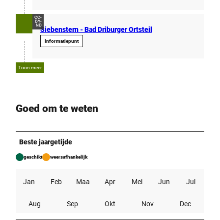
CC-
BY-
ND
Siebenstern - Bad Driburger Ortsteil
informatiepunt
Toon meer
Goed om te weten
Beste jaargetijde
geschikt
weersafhankelijk
Jan
Feb
Maa
Apr
Mei
Jun
Jul
Aug
Sep
Okt
Nov
Dec