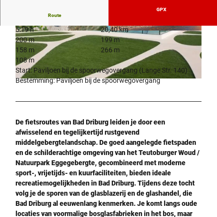
GPX
Route
5:19 h
20,40 km
© Bad Driburger Touristik GmbH |
© Fr.-W.-Weber-Gesellschaft, Noltenhans |
200 m
199 m
CC-BY-NC-ND
CC-BY-SA
158 m
266 m
108 m
Start: Paviljoen bij de spoorwegovergang (Lange Str. 140)
Bestemming: Paviljoen bij de spoorwegovergang
© LEONARDO - glaskoch B. Koch jr. GmbH + Co. KG
De fietsroutes van Bad Driburg leiden je door een
afwisselend en tegelijkertijd rustgevend
middelgebergtelandschap. De goed aangelegde fietspaden
en de schilderachtige omgeving van het Teutoburger Woud /
Natuurpark Eggegebergte, gecombineerd met moderne
sport-, vrijetijds- en kuurfaciliteiten, bieden ideale
recreatiemogelijkheden in Bad Driburg. Tijdens deze tocht
volg je de sporen van de glasblazerij en de glashandel, die
Bad Driburg al eeuwenlang kenmerken. Je komt langs oude
locaties van voormalige bosglasfabrieken in het bos, maar