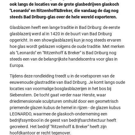
ook langs de locaties van de grote glasbedrijven glaskoch
"Leonardo" en Ritzenhoff&Breker, die vandaag de dag nog
steeds Bad Driburg-glas over de hele wereld exporteren.
Glasblazen heeft een lange traditie in Bad Driburg: de eerste
glasblazerij werd al in 1420 in de buurt van Bad Driburg
opgericht. In een showglasblazerij kun je nog steeds ervaren
hoe glas wordt geblazen volgens de oude traditie. Met merken
als "Leonardo" en "Ritzenhoff & Breker" is Bad Driburg nog
steeds een van de belangrijkste handelscentra voor glas in
Europa.
Tijdens deze rondleiding treedt u in de voetsporen van de
eeuwenoude glastraditie van Bad Driburg. Je komt langs oude
locaties van voormalige bosglasblazerijen in het bos bij
Siebenstern. De tocht gaat verder naar Herste, waar
driedimensionale sculpturen omhuld door een geometrisch
priemende glazen kubus de hemel in rijzen - de glazen kubus
LEONARDO, waarmee de glaskoch-onderneming een
bedrijfssymbool in de geest van bedrijfsarchitectuur heeft
gecreëerd. Het bedrijf "Ritzenhoff & Breker" heeft zijn
hoofdkantoor er recht tegenover.