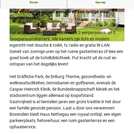
Route
Oproep
House Nethegau heet u welkom in de gastvrijheid van een
door een familie gerund pension op een rustige maar
© Haus Nethegau |
CC-BY-NC-ND
© Bad Driburger Touristik GmbH |
CC-BY-NC-ND
centrale locatie.
Het liefdevol ingerichte pension heeft 2 eenpersoons- en 3
tweepersoonskamers. Alle kamers zijn licht en modern
© Haus Nethegau |
CC-BY-NC-ND
ingericht met douche & toilet, tv, radio en gratis W-LAN.
Geniet van zonnige uren op het ruime gastenterras of lees een
goed boek uit de hotelbibliotheek. Put kracht uit de rust en
ontspan van het dagelijks leven!
Het Gräfliche Park, de Driburg Therme, gezondheids- en
wellnessfaciliteiten, tennisbanen en golfbanen, evenals de
Caspar-Heinrich Klinik, de Bundesknappschaft kliniek en het
stadscentrum liggen allemaal op loopafstand.
Gastvrijheid is al tientallen jaren een grote traditie in het door
een familie gerunde pension. Laat u door ons verwennen!
Bovendien biedt Haus Nethegau een royaal ontbijt, een eigen
parkeerplaats, fietsverhuur, een ruim gastenterras en een
ophaalservice.