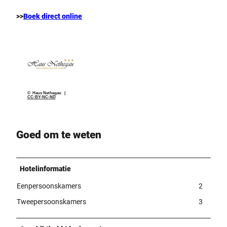
>>
Boek direct online
© Haus Nethegau |
CC-BY-NC-ND
Goed om te weten
Hotelinformatie
Eenpersoonskamers
2
Tweepersoonskamers
3